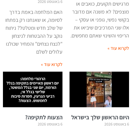
6 באוגוסט 2026
מרגישים תקועים, כואבים או
מוצפים? לא משנה אם מדובר
האם המלחמה באמת בדרך
בקושי נפשי, גופני או עסקי –
לסיומה, או שאנחנו רק בפתחו
אלו שני המרכיבים שיביאו את
של שלב חדש ומטלטל? ניתוח
הריפוי והשינוי שאתם מחפשים.
נוקב על ההבטחות לניצחון
"לנצח נצחים" והמחיר שכולנו
לקרוא עוד »
עלולים לשלם
לקרוא עוד »
היום הראשון שלך בישראל
הצעות לתקיפה?
6 באוגוסט 2026
6 באוגוסט 2026