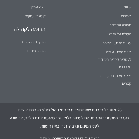
שיווק
ייעוץ עסקי
מכירות
קומנדו עסקים
ספורט והצלחה
תרומה לקהילה
העולם על פי דני
האקדמיה להורים
ענייני היום... והמחר
הורה מצמיח
מאני טיים - עזרה
לעסקים קטנים בשידור
חי ברדיו
מאני טיים - קטעי וידאו
קצרים
2026
© כל הזכויות שמורות
וידיס שירותי ניהול בע"מ
הצהרת נגישות
הערה: הטקסט באתר מנוסח לעיתים בלשון זכר מטעמי נוחות בלבד, אך פונה
לשני המינים (נקבה וזכר) במידה שווה.
נבנה על ידי
וידיסנט תקשורת שיווקית