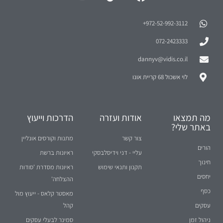
972-52-992-3112⁩+
072-2423333
dannyv@vidis.co.il
לוי אשכול 68 קריית אונו
מה תמצאו
אודות ועזרה
הדרכות וייעוץ
באתר שלי?
צור קשר
מתנות וקורסים אונליין
הורים
עליי - דני וידיסלבסקי
ראיונות ברשת
חינוך
תקנון ותנאי שימוש
ראיונות מסדרת 'סודות
יחסים
ההצלחה'
כסף
מאסטר קלאס - ייעוץ מול
עסקים
קהל
ניהול זמן
סמינר לבעלי עסקים