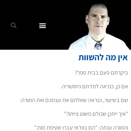
אין מה להשוות
ביקרתם פעם בבית ספר?
אם כן, כנראה למדתם היסטוריה.
שם בשיעור, כנראה שאלתם את עצמכם ואת המורה:
"איך ייתכן שכולם פשוט צייתו?"
והמורה ענתה: "הם בוודאי עברו שטיפת מוח."