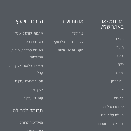
מה תמצאו
אודות ועזרה
הדרכות וייעוץ
באתר שלי?
צור קשר
מתנות וקורסים אונליין
הורים
עליי - דני וידיסלבסקי
ראיונות ברשת
חינוך
תקנון ותנאי שימוש
ראיונות מסדרת 'סודות
יחסים
ההצלחה'
כסף
מאסטר קלאס - ייעוץ מול
עסקים
קהל
ניהול זמן
סמינר לבעלי עסקים
שיווק
ייעוץ עסקי
מכירות
קומנדו עסקים
ספורט והצלחה
תרומה לקהילה
העולם על פי דני
האקדמיה להורים
ענייני היום... והמחר
הורה מצמיח