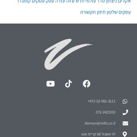
עזה
אקלים
עסקים
ניצחון
סדר עולמי חדש
עסק
עזרה
קומנדו
שלטון
תימן
עסקים
תקשורת
972-52-992-3112⁩+
072-2423333
dannyv@vidis.co.il
לוי אשכול 68 קריית אונו