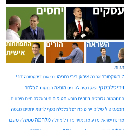
תגיות
דני
7 באוקטובר
איראן
ביבי נתניהו
אהבה
בריאות
דיקטטורה
וידיסלבסקי
הונאה
הצלחה
האקדמיה להורים
הכנסות
חטופים
ח'ותים
חיים
התחממות גלובלית
חופש
חיזבאללה
חיסונים
חמאס
טילים
כסף
לרפא יחסים
מגפה
טיל
יירוט
כלכלה
כדורסל
מלחמה
מחדל
ממשלה
משבר
מדע
מחלה
מדינת ישראל
מזג אויר