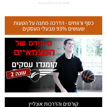
dannyvidis.co.il/?p=14596
כסף ורווחים - הדרכה מתנה על הטעות
שעושים 93% מבעלי העסקים
קורסים והדרכות אונליין