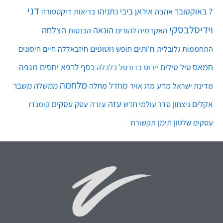
972-52-992-3112⁩+
072-2423333
dannyv@vidis.co.il
לוי אשכול 68 קריית אונו
מה תמצאו
אודות ועזרה
הדרכות וייעוץ