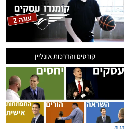
תגיות
דני
7 באוקטובר
איראן
ביבי נתניהו
אהבה
בריאות
דיקטטורה
וידיסלבסקי
הונאה
הצלחה
האקדמיה להורים
הכנסות
חטופים
ח'ותים
חיים
התחממות גלובלית
חופש
חיזבאללה
חיסונים
חמאס
טילים
כסף
לרפא יחסים
מגפה
טיל
יירוט
כלכלה
כדורסל
מלחמה
מחדל
ממשלה
משבר
מדע
מחלה
מדינת ישראל
מזג אויר
עזה
אקלים
עסקים
ניצחון
סדר עולמי חדש
עסק
עזרה
קומנדו
שלטון
תימן
עסקים
תקשורת