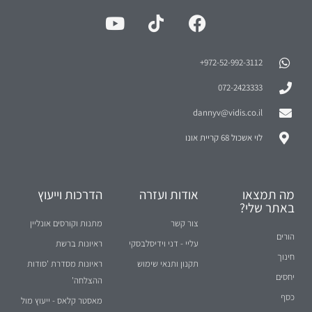
באתר שלי?
צור קשר
מתנות וקורסים אונליין
הורים
עליי - דני וידיסלבסקי
ראיונות ברשת
חינוך
תקנון ותנאי שימוש
ראיונות מסדרת 'סודות
יחסים
ההצלחה'
כסף
מאסטר קלאס - ייעוץ מול
עסקים
קהל
ניהול זמן
סמינר לבעלי עסקים
שיווק
ייעוץ עסקי
מכירות
קומנדו עסקים
ספורט והצלחה
תרומה לקהילה
העולם על פי דני
האקדמיה להורים
ענייני היום... והמחר
הורה מצמיח
מאני טיים - עזרה
לעסקים קטנים בשידור
חי ברדיו
מאני טיים - קטעי וידאו