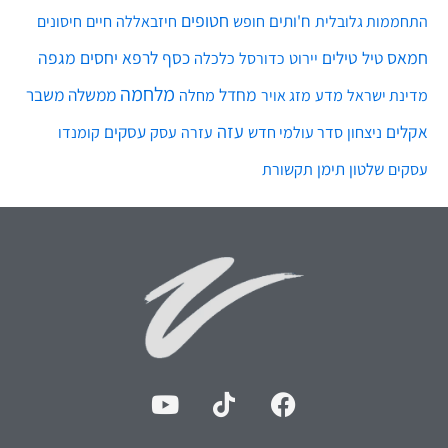
חטופים
ח'ותים
חיים
התחממות גלובלית
חופש
חיזבאללה
חיסונים
חמאס
טילים
כסף
לרפא יחסים
מגפה
טיל
יירוט
כלכלה
כדורסל
מלחמה
מחדל
ממשלה
משבר
מדע
מחלה
מדינת ישראל
מזג אויר
עזה
אקלים
עסקים
ניצחון
סדר עולמי חדש
עסק
עזרה
קומנדו
שלטון
תימן
עסקים
תקשורת