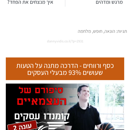
מרגש ומדהים
איך מנצחים את הפחד?
תגיות:
הונאה
,
חופש
,
מלחמה
dannyvidis.co.il/?p=2931
כסף ורווחים - הדרכה מתנה על הטעות
שעושים 93% מבעלי העסקים