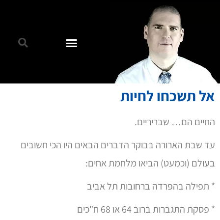
אל תשכחו לחיות
החיים הם… שבריריים.
עד שבת הארורה בבוקר הדברים הבאים היו הכי חשובים
בעולם (וכמעט) הביאו מלחמת אחים:
* תפילה בהפרדה ברחובות תל אביב
* פסקת התגברות ברוב 64 או 68 ח"כים