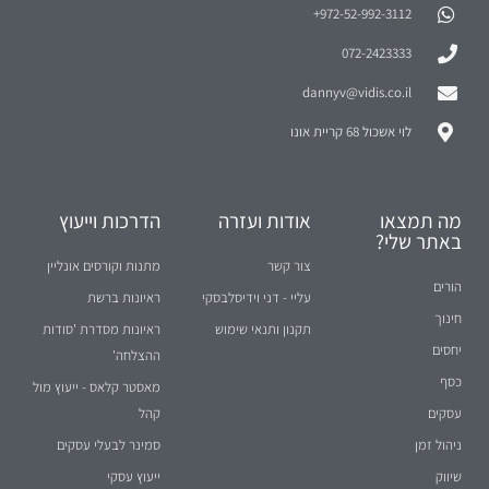
972-52-992-3112⁩+
072-2423333
dannyv@vidis.co.il
לוי אשכול 68 קריית אונו
מה תמצאו
אודות ועזרה
הדרכות וייעוץ
באתר שלי?
צור קשר
מתנות וקורסים אונליין
הורים
עליי - דני וידיסלבסקי
ראיונות ברשת
חינוך
תקנון ותנאי שימוש
ראיונות מסדרת 'סודות
יחסים
ההצלחה'
כסף
מאסטר קלאס - ייעוץ מול
עסקים
קהל
ניהול זמן
סמינר לבעלי עסקים
שיווק
ייעוץ עסקי