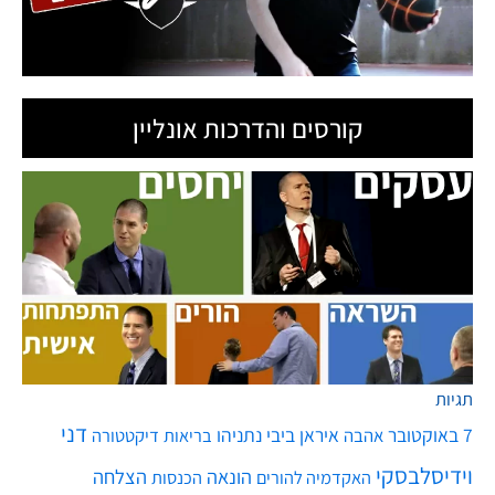
קורסים והדרכות אונליין
תגיות
דני
7 באוקטובר
איראן
ביבי נתניהו
אהבה
בריאות
דיקטטורה
וידיסלבסקי
הונאה
הצלחה
האקדמיה להורים
הכנסות