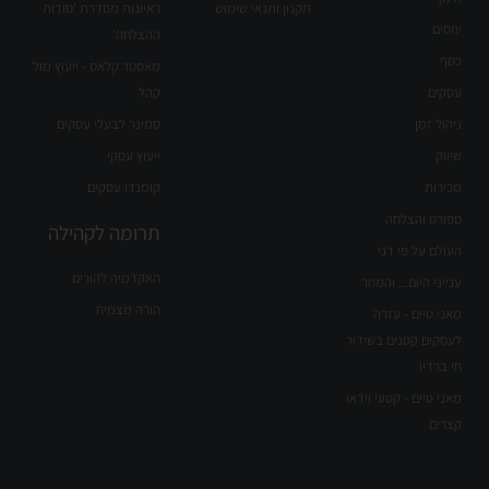
תקנון ותנאי שימוש
ראיונות מסדרת 'סודות
יחסים
ההצלחה'
כסף
מאסטר קלאס - ייעוץ מול
עסקים
קהל
ניהול זמן
סמינר לבעלי עסקים
שיווק
ייעוץ עסקי
מכירות
קומנדו עסקים
ספורט והצלחה
תרומה לקהילה
העולם על פי דני
האקדמיה להורים
ענייני היום... והמחר
הורה מצמיח
מאני טיים - עזרה
לעסקים קטנים בשידור
חי ברדיו
מאני טיים - קטעי וידאו
קצרים