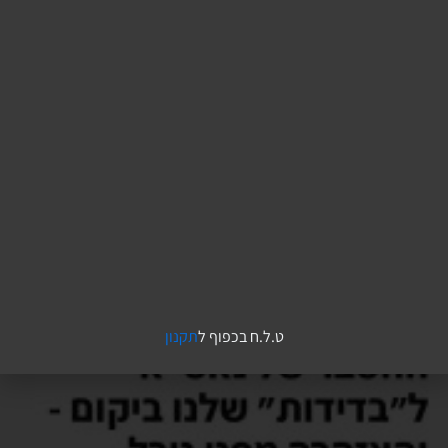
ט.ל.ח בכפוף ל
תקנון