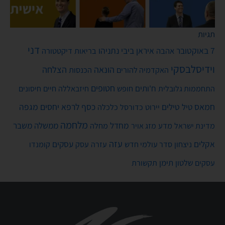
תגיות
דני
7 באוקטובר
איראן
ביבי נתניהו
אהבה
בריאות
דיקטטורה
וידיסלבסקי
הונאה
הצלחה
האקדמיה להורים
הכנסות
חטופים
ח'ותים
חיים
התחממות גלובלית
חופש
חיזבאללה
חיסונים
חמאס
טילים
כסף
לרפא יחסים
מגפה
טיל
יירוט
כלכלה
כדורסל
מלחמה
מחדל
ממשלה
משבר
מדע
מחלה
מדינת ישראל
מזג אויר
עזה
אקלים
עסקים
ניצחון
סדר עולמי חדש
עסק
עזרה
קומנדו
שלטון
תימן
עסקים
תקשורת