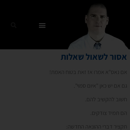
אסור לשאול שאלות
אם נאס"א אמרו אז זאת בטוח האמת!
גם אם יש כאן "איום סמוי".
חשוב להקשיב להם.
הם תמיד צודקים.
תקציר דברי ההונאה החדשה: