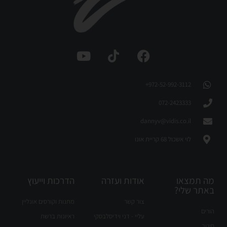
972-52-992-3112⁩+
072-2423333
dannyv@vidis.co.il
לוי אשכול 68 קריית אונו
מה תמצאו
אודות ועזרה
הדרכות וייעוץ
באתר שלי?
צור קשר
מתנות וקורסים אונליין
הורים
עליי - דני וידיסלבסקי
ראיונות ברשת
חינוך