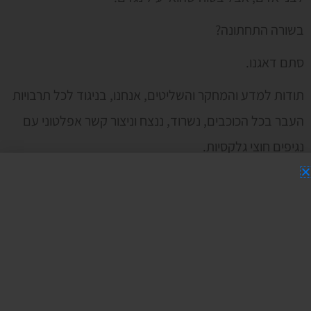
בשורה התחתונה?
סתם דאגנו.
תודות למדע והמחקר והשליטים, אנחנו, בניגוד לכל תרבויות
העבר בכל הכוכבים, נשרוד, ננצח וניצור קשר אפלטוני עם
נגיפים חוצי גלקסיות.
אגיטן שאבעס
נ. ב. מה הקשר בין 'הסיבה להשמדת התרבויות בכוכבים
אחרים' לבין 'הסכנות' שמשווקים באותה נשימה?
עזבו אתכם מקשר הגיוני או קשר שפוי אחר.
כבר שנתיים אנחנו בעידן ה'אין קשר'.