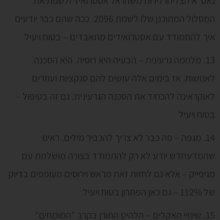
נאס"א הצליחו לירות משהו אל אסטרואיד ולשנות את
המסלול המתוכנן שלו לשמת 2096. ככה שהם כבר יודעים
איך להתמודד עם אסטרואידים מתאבדים – בטוח ויעיל
13. מלחמה גרעינית – הבעיה היא רוסיה. היא הסכנה
לאנושות. אז בימים אלה עושים להם סנקציות ועוזרים
לאוקראינה להכחיד את הסכנה הגרעינית. גם זה בטיפול –
בטוח ויעיל
14. מגפה – פה כבר לא צריך להכביר מילים. ראינו
שהמדעחדש יודע לא רק להתמודד בצורה מושלמת עם
מגיפייק – אלא גם לחזות זאת מראש וירוסים מעופפים בדיוק
של 112% – גם כאן הפתרון בטוח ויעיל
15. שינויי האקלים – הלהיט התורן בקרב "המומחים"