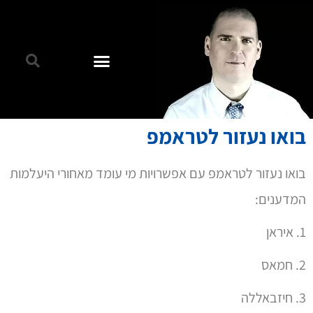
בואו נעזור לטראמפ
בואו נעזור לטראמפ עם אפשרויות מי עומד מאחורי היעלמות
המדענים:
1. איראן
2. חמאס
3. חיזבאללה