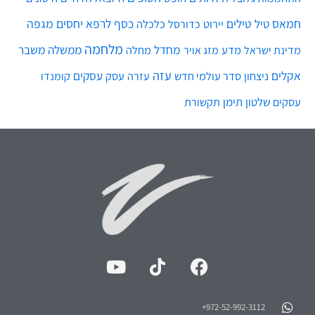
חמאס
טילים
כסף
לרפא יחסים
מגפה
טיל
יירוט
כלכלה
כדורסל
מלחמה
מחדל
ממשלה
משבר
מדע
מחלה
מדינת ישראל
מזג אויר
עזה
אקלים
עסקים
ניצחון
סדר עולמי חדש
עסק
עזרה
קומנדו
שלטון
תימן
עסקים
תקשורת
972-52-992-3112⁩+