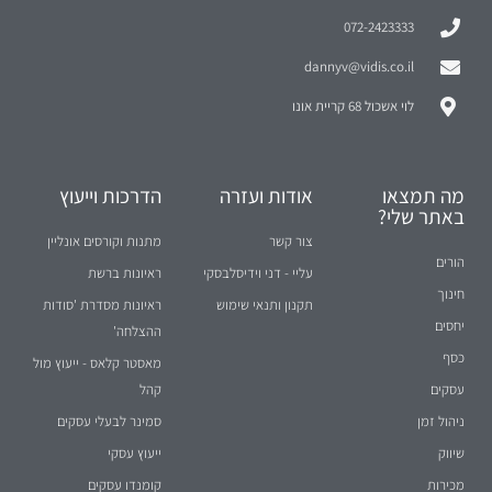
072-2423333
dannyv@vidis.co.il
לוי אשכול 68 קריית אונו
מה תמצאו
אודות ועזרה
הדרכות וייעוץ
באתר שלי?
צור קשר
מתנות וקורסים אונליין
הורים
עליי - דני וידיסלבסקי
ראיונות ברשת
חינוך
תקנון ותנאי שימוש
ראיונות מסדרת 'סודות
יחסים
ההצלחה'
כסף
מאסטר קלאס - ייעוץ מול
עסקים
קהל
ניהול זמן
סמינר לבעלי עסקים
שיווק
ייעוץ עסקי
מכירות
קומנדו עסקים