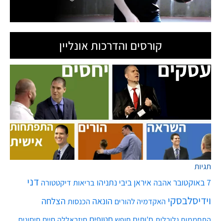
קורסים והדרכות אונליין
תגיות
דני
7 באוקטובר
איראן
ביבי נתניהו
אהבה
בריאות
דיקטטורה
וידיסלבסקי
הונאה
הצלחה
האקדמיה להורים
הכנסות
חטופים
ח'ותים
חיים
התחממות גלובלית
חופש
חיזבאללה
חיסונים