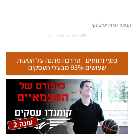
תגיות:
דני וידיסלבסקי
dannyvidis.co.il/?p=13985
כסף ורווחים - הדרכה מתנה על הטעות
שעושים 93% מבעלי העסקים