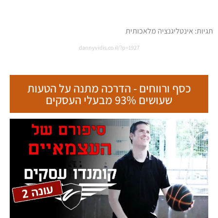
תגיות:
אינטליגנציה מלאכותית
dannyvidis.co.il/?p=1927
כסף ורווחים - הדרכה מתנה על הטעות
שעושים 93% מבעלי העסקים