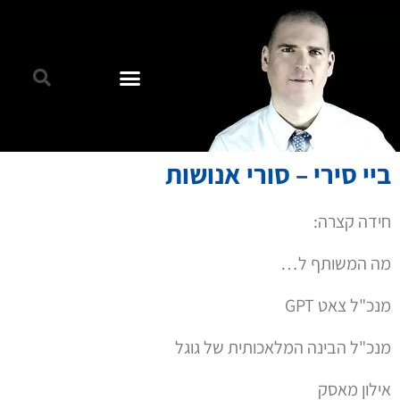
ביי סירי – סורי אנושות
חידה קצרה:
מה המשותף ל…
מנכ"ל צאט GPT
מנכ"ל הבינה המלאכותית של גוגל
אילון מאסק