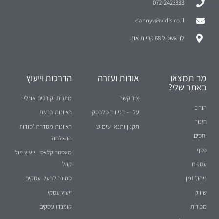
072-2423333
dannyv@vidis.co.il
לוי אשכול 68 קריית אונו
מה תמצאו
אודות ועזרה
הדרכות וייעוץ
באתר שלי?
צור קשר
מתנות וקורסים אונליין
הורים
עליי - דני וידיסלבסקי
ראיונות ברשת
חינוך
תקנון ותנאי שימוש
ראיונות מסדרת 'סודות
יחסים
ההצלחה'
כסף
מאסטר קלאס - ייעוץ מול
עסקים
קהל
ניהול זמן
סמינר לבעלי עסקים
שיווק
ייעוץ עסקי
מכירות
קומנדו עסקים