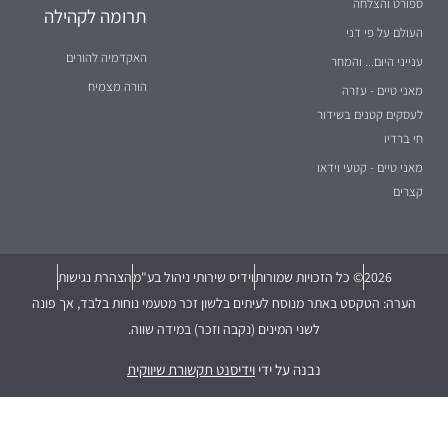
ספורט והצלחה
תרומה לקהילה
העולם על פי דני
האקדמיה להורים
ענייני היום... והמחר
הורה מצמיח
מאני טיים - עזרה
לעסקים קטנים בשידור
חי ברדיו
מאני טיים - קטעי וידאו
קצרים
2026
© כל הזכויות שמורות
וידיס שירותי ניהול בע"מ
הצהרת נגישות
הערה: הטקסט באתר מנוסח לעיתים בלשון זכר מטעמי נוחות בלבד, אך פונה
לשני המינים (נקבה וזכר) במידה שווה.
נבנה על ידי
וידיסנט תקשורת שיווקית