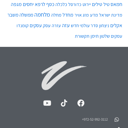
חמאס
טילים
כסף
לרפא יחסים
מגפה
טיל
יירוט
כלכלה
כדורסל
מלחמה
מחדל
ממשלה
משבר
מדע
מחלה
מדינת ישראל
מזג אויר
עזה
אקלים
עסקים
ניצחון
סדר עולמי חדש
עסק
עזרה
קומנדו
שלטון
תימן
עסקים
תקשורת
972-52-992-3112⁩+