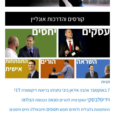
קורסים והדרכות אונליין
תגיות
דני
7 באוקטובר
איראן
ביבי נתניהו
אהבה
בריאות
דיקטטורה
וידיסלבסקי
הונאה
הצלחה
האקדמיה להורים
הכנסות
חטופים
ח'ותים
חיים
התחממות גלובלית
חופש
חיזבאללה
חיסונים