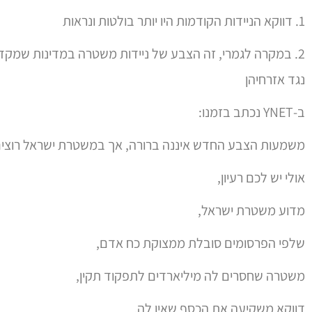
משטרה שחסרים לה מיליארדים לתפקוד תקין,
דווקא משקיעה את הכסף שאין לה,
כדי לצבוע את הניידות כמו משטרות בחו"ל?
כמה אפשרויות לבחירה:
1. במקרה לחלוטין ישראל צובעת את ניידות המשטרה והכבישים כמו בעוד מדינות בעולם. זה רק מקרה.
2. ישראל לא רוצה להיות אור לגויים. וגם לא רוצה להיות אור 
צבעים. עזבו אתכם מאור.
3. ידוע ששחור זה מרזה, וכדי להסוות את הרכבים, צובעים אותם בשחור, ואז הם יראו רזים ובלתי נראים
4. ישראל צועדת בצעדי ענק להפיכה משטרית במסגרת הסגר החולני החדש
מה דעתכם?