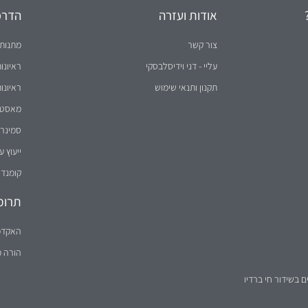
ם בשידור חי ברדיו
הערה: הטקסט באתר מנוסח לעיתים בלשון זכר מטעמי נוחות בלבד, אך פונה לשני המינים (
נבנה על ידי
וידיסנט תקשורת שיווקית