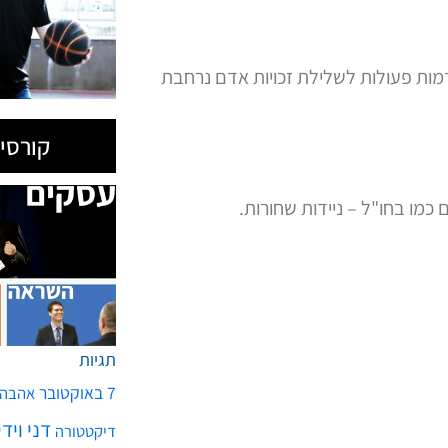
7 באוקטובר
אהבה
דני ויד
דיקטטורה
הצלחה
הכנסות
הת
חטופים
חיזבאללה
כסף
כלכלה
כדורסל
מחדל
מדע
מזג אויר
אקלים
ניצחון
סדר ע
בכלל. עדיף ערבות הדדית בינלאומית בנושא
שלטו
קומנדו עסקים