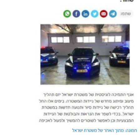
תמונה: מתוך האתר של משטרת ישראל
WhatsApp
Twitter
Facebook
Email
05/29/2023
18:20
הקודם
הקומבינה המלאכותית
תגיות:
משטרת ישראל
dannyvidis.co.il/?p=1911