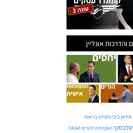
איראן
ביבי נתניהו
בריאות
יסלבסקי
הונאה
האקדמיה להורים
ח'ותים
חממות גלובלית
חופש
חמאס
טילים
חיים
טיל
יירוט
חיסונים
לרפא יחסים
מגפה
מדינת ישראל
מלחמה
ממשלה
משבר
מחלה
עזה
עסקים
ולמי חדש
עסק
עזרה
ן
תימן
תקשורת