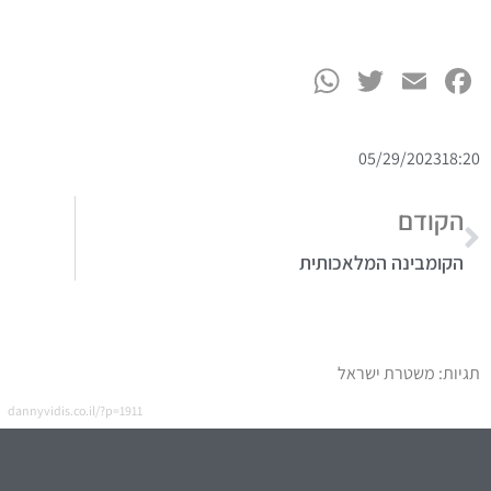
מה תמצאו באתר שלי?
הורים
חינוך
יחסים
כסף
972-52-992-3112⁩+
עסקים
ניהול זמן
072-2423333
שיווק
dannyv@vidis.co.il
מכירות
לוי אשכול 68 קריית אונו
ספורט והצלחה
העולם על פי דני
ענייני היום... והמחר