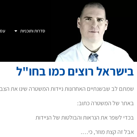
בכדי לשפר את הנראות והבולטות של הניידות
אבל זה קצת מוזר, כי….
1. דווקא הניידות הקודמות היו יותר בולטות ונראות
2. במקרה לגמרי, זה הצבע של ניידות משטרה במדינות שמקד
נגד אזרחיהן
ב-YNET נכתב בזמנו:
משמעות הצבע החדש איננה ברורה, אך במשטרת ישראל רוצים כ
אולי יש לכם רעיון,
מדוע משטרת ישראל,
שלפי הפרסומים סובלת ממצוקת כח אדם,