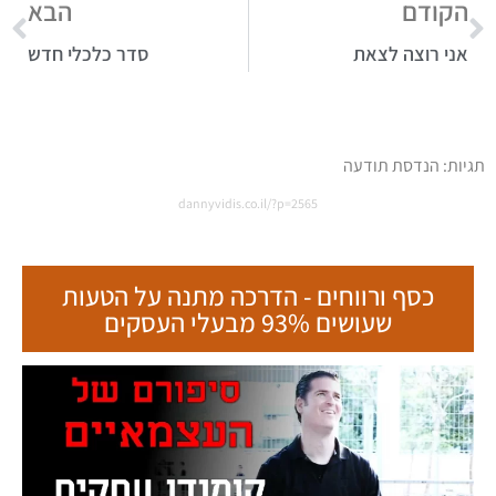
הקודם
הבא
אני רוצה לצאת
סדר כלכלי חדש
תגיות:
הנדסת תודעה
dannyvidis.co.il/?p=2565
כסף ורווחים - הדרכה מתנה על הטעות
שעושים 93% מבעלי העסקים