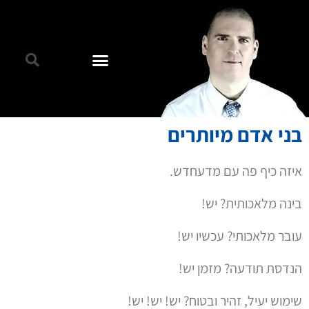
בני אדם מיותרים
איזה כיף פה עם מדעחדש.
בינה מלאכותית? יש!
עובר מלאכותי? עכשיו יש!
הנדסת תודעה? מזמן יש!
שימוש יעיל, זהיר ובטוח? יש! יש! יש!