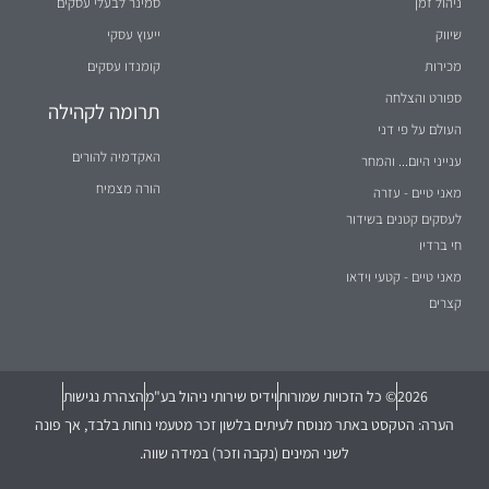
ניהול זמן
סמינר לבעלי עסקים
שיווק
ייעוץ עסקי
מכירות
קומנדו עסקים
ספורט והצלחה
תרומה לקהילה
העולם על פי דני
האקדמיה להורים
ענייני היום... והמחר
הורה מצמיח
מאני טיים - עזרה
לעסקים קטנים בשידור
חי ברדיו
מאני טיים - קטעי וידאו
קצרים
2026
© כל הזכויות שמורות
וידיס שירותי ניהול בע"מ
הצהרת נגישות
הערה: הטקסט באתר מנוסח לעיתים בלשון זכר מטעמי נוחות בלבד, אך פונה
לשני המינים (נקבה וזכר) במידה שווה.