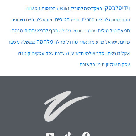
וידיסלבסקי
הונאה
הצלחה
האקדמיה להורים
הכנסות
חטופים
ח'ותים
חיים
התחממות גלובלית
חופש
חיזבאללה
חיסונים
חמאס
טילים
כסף
לרפא יחסים
מגפה
טיל
יירוט
כלכלה
כדורסל
מלחמה
מחדל
ממשלה
משבר
מדע
מחלה
מדינת ישראל
מזג אויר
עזה
אקלים
עסקים
ניצחון
סדר עולמי חדש
עסק
עזרה
קומנדו
שלטון
תימן
עסקים
תקשורת