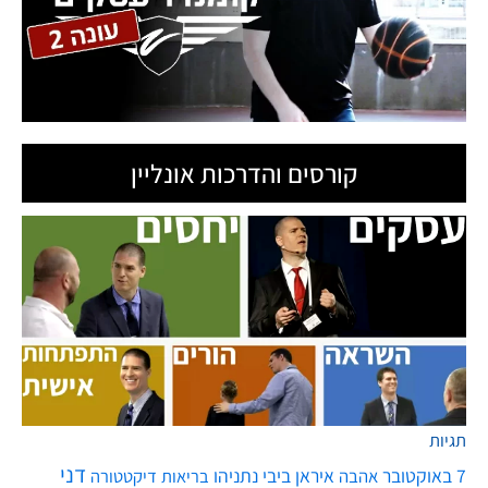
קורסים והדרכות אונליין
תגיות
דני
7 באוקטובר
איראן
ביבי נתניהו
אהבה
בריאות
דיקטטורה