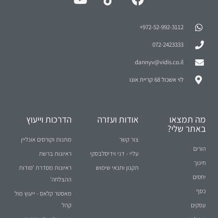
972-52-992-3112⁩+
072-2423333
dannyv@vidis.co.il
לוי אשכול 68 קריית אונו
מה תמצאו
אודות ועזרה
הדרכות וייעוץ
באתר שלי?
צור קשר
מתנות וקורסים אונליין
הורים
עליי - דני וידיסלבסקי
ראיונות ברשת
חינוך
תקנון ותנאי שימוש
ראיונות מסדרת 'סודות
יחסים
ההצלחה'
כסף
מאסטר קלאס - ייעוץ מול
עסקים
קהל