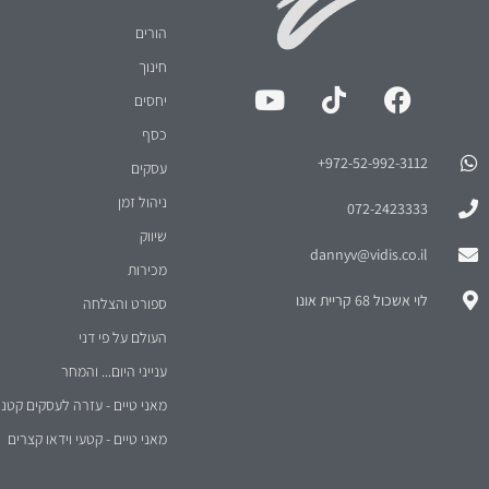
חינוך
יחסים
כסף
972-52-992-3112⁩+
עסקים
ניהול זמן
072-2423333
שיווק
dannyv@vidis.co.il
מכירות
לוי אשכול 68 קריית אונו
ספורט והצלחה
העולם על פי דני
ענייני היום... והמחר
מאני טיים - עזרה לעסקים קטני
מאני טיים - קטעי וידאו קצרים