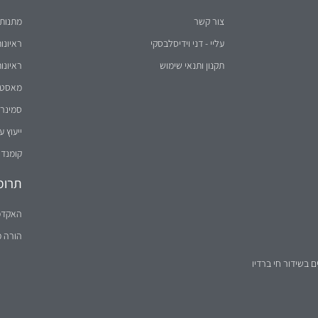
עליי - דני וידיסלבסקי
ראיונו
תקנון ותנאי שימוש
ראיונו
מאסטר 
סמינר 
ייעוץ ע
קומנדו
תרומ
האקדמ
הורה 
ם בשידור חי ברדיו