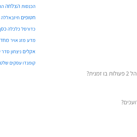
חטופים
חיזבאללה
כסף
כלכלה
כדורסל
מחדל
מדע
מזג אויר
אקלים
ניצחון
סדר ע
שלטו
קומנדו עסקים
נית?
ועכים?