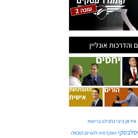
 והדרכות אונליין
איראן
ביבי נתניהו
בריאות
יסלבסקי
הונאה
האקדמיה להורים
ח'ותים
חממות גלובלית
חופש