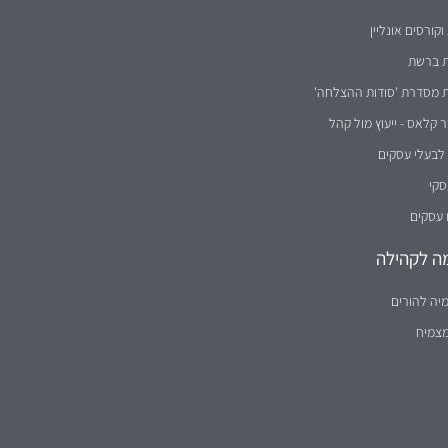
ת ברשת
ת מסדרת 'סודות ההצלחה'
קלאס - ייעוץ מול קהל
לבעלי עסקים
סקי
 עסקים
ה לקהילה
יה להורים
מצמיח