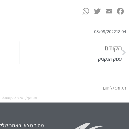
WhatsApp
Twitter
Facebook
Email
08/08/2022
18:04
הקודם
עמק הנקניק
תגיות:
גל חום
dannyvidis.co.il/?p=538
מה תמצאו באתר שלי?
הורים