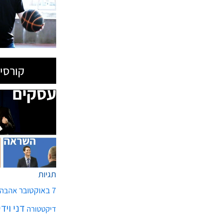
קורסים
תגיות
7 באוקטובר
אהבה
דני ויד
דיקטטורה
הצלחה
הכנסות
הת