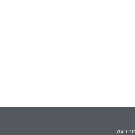
ת וייעוץ
וקורסים אונליין