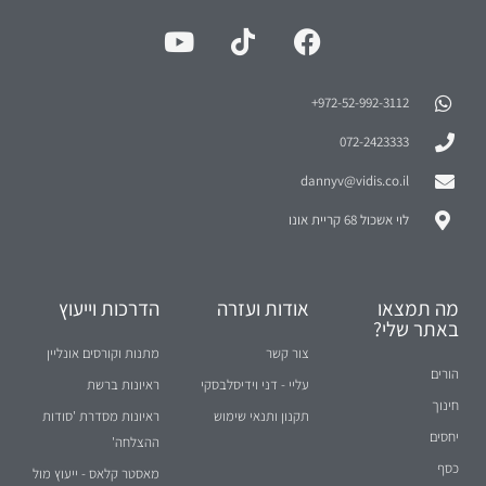
972-52-992-3112⁩+
072-2423333
dannyv@vidis.co.il
לוי אשכול 68 קריית אונו
מה תמצאו
אודות ועזרה
הדרכות וייעוץ
באתר שלי?
צור קשר
מתנות וקורסים אונליין
הורים
עליי - דני וידיסלבסקי
ראיונות ברשת
חינוך
תקנון ותנאי שימוש
ראיונות מסדרת 'סודות
יחסים
ההצלחה'
כסף
מאסטר קלאס - ייעוץ מול