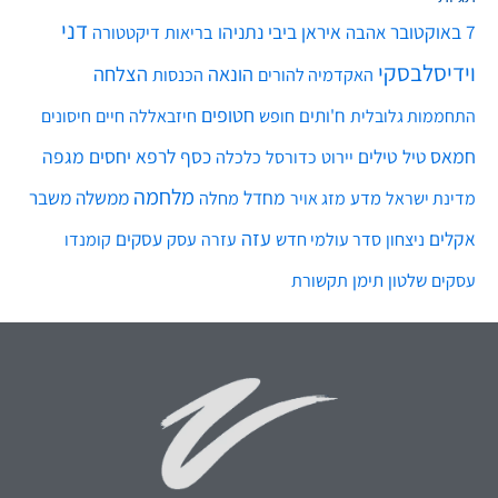
דני
7 באוקטובר
איראן
ביבי נתניהו
אהבה
בריאות
דיקטטורה
וידיסלבסקי
הונאה
הצלחה
האקדמיה להורים
הכנסות
חטופים
ח'ותים
חיים
התחממות גלובלית
חופש
חיזבאללה
חיסונים
חמאס
טילים
כסף
לרפא יחסים
מגפה
טיל
יירוט
כלכלה
כדורסל
מלחמה
מחדל
ממשלה
משבר
מדע
מחלה
מדינת ישראל
מזג אויר
עזה
אקלים
עסקים
ניצחון
סדר עולמי חדש
עסק
עזרה
קומנדו
שלטון
תימן
עסקים
תקשורת