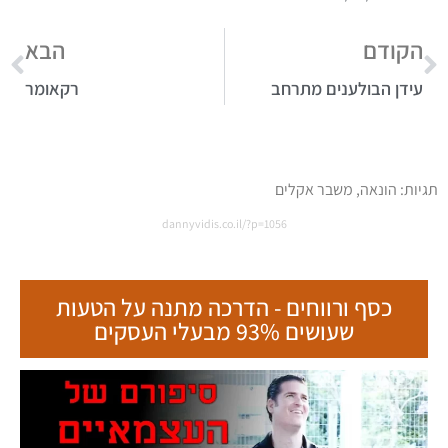
הקודם
הבא
עידן הבולענים מתרחב
רקאומר
תגיות:
הונאה
,
משבר אקלים
dannyvidis.co.il/?p=1056
כסף ורווחים - הדרכה מתנה על הטעות
שעושים 93% מבעלי העסקים