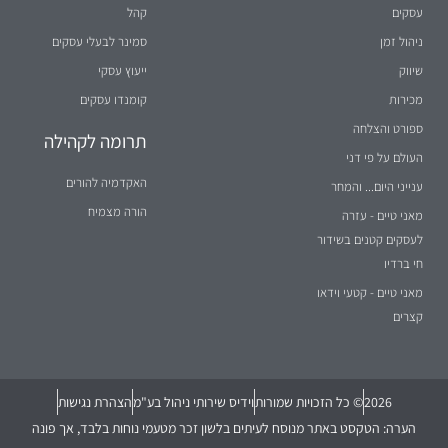
עסקים
קהל
ניהול זמן
סמינר לבעלי עסקים
שיווק
ייעוץ עסקי
מכירות
קומנדו עסקים
ספורט והצלחה
תרומה לקהילה
העולם על פי דני
האקדמיה להורים
ענייני היום... והמחר
הורה מצמיח
מאני טיים - עזרה
לעסקים קטנים בשידור
חי ברדיו
מאני טיים - קטעי וידאו
קצרים
2026
© כל הזכויות שמורות
וידיס שירותי ניהול בע"מ
הצהרת נגישות
הערה: הטקסט באתר מנוסח לעיתים בלשון זכר מטעמי נוחות בלבד, אך פונה
לשני המינים (נקבה וזכר) במידה שווה.