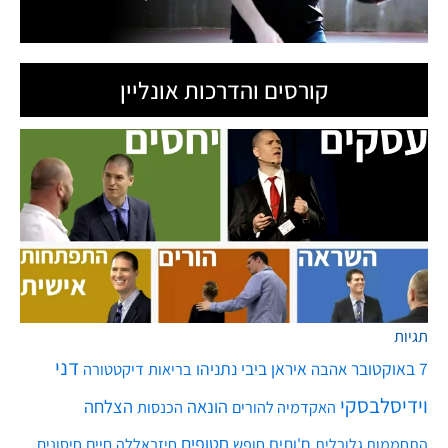
קורסים והדרכות אונליין
תגיות
דני
7 באוקטובר
איראן
ביבי נתניהו
אהבה
בריאות
דיקטטורה
וידיסלבסקי
הונאה
הצלחה
האקדמיה להורים
הכנסות
חטופים
ח'ותים
חיים
התחממות גלובלית
חופש
חיזבאללה
חיסונים