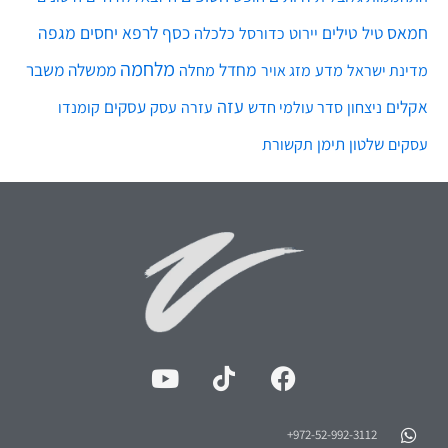
חמאס
טילים
כסף
לרפא יחסים
מגפה
טיל
יירוט
כלכלה
כדורסל
מלחמה
מחדל
ממשלה
משבר
מדע
מחלה
מדינת ישראל
מזג אויר
עזה
אקלים
עסקים
ניצחון
סדר עולמי חדש
עסק
עזרה
קומנדו
שלטון
תימן
עסקים
תקשורת
972-52-992-3112⁩+