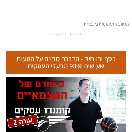
תגיות:
התחממות גלובלית
dannyvidis.co.il/?p=2030
כסף ורווחים - הדרכה מתנה על הטעות
שעושים 93% מבעלי העסקים