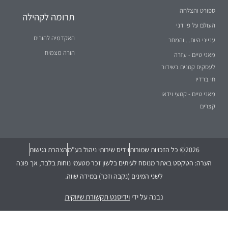
ספורט והצלחה
תרומה לקהילה
העולם על פי דני
האקדמיה להורים
ענייני היום... והמחר
הורה מצמיח
מאני טיים - עזרה
לעסקים קטנים בשידור
חי ברדיו
מאני טיים - קטעי וידאו
קצרים
2026
© כל הזכויות שמורות
וידיס שירותי ניהול בע"מ
הצהרת נגישות
הערה: הטקסט באתר מנוסח לעיתים בלשון זכר מטעמי נוחות בלבד, אך פונה
לשני המינים (נקבה וזכר) במידה שווה.
נבנה על ידי
וידיסנט תקשורת שיווקית