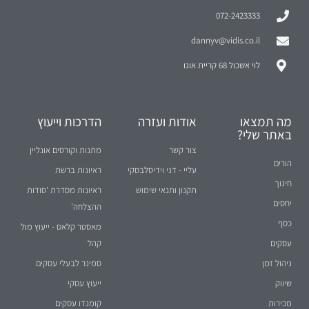
072-2423333
dannyv@vidis.co.il
לוי אשכול 68 קריית אונו
מה תמצאו
אודות ועזרה
הדרכות וייעוץ
באתר שלי?
צור קשר
מתנות וקורסים אונליין
הורים
עליי - דני וידיסלבסקי
ראיונות ברשת
חינוך
תקנון ותנאי שימוש
ראיונות מסדרת 'סודות
יחסים
ההצלחה'
כסף
מאסטר קלאס - ייעוץ מול
עסקים
קהל
ניהול זמן
סמינר לבעלי עסקים
שיווק
ייעוץ עסקי
מכירות
קומנדו עסקים