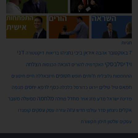
תגיות
דני
7 באוקטובר
איראן
ביבי נתניהו
אהבה
בריאות
דיקטטורה
וידיסלבסקי
הונאה
הצלחה
האקדמיה להורים
הכנסות
חטופים
ח'ותים
חיים
התחממות גלובלית
חופש
חיזבאללה
חיסונים
חמאס
טילים
כסף
לרפא יחסים
מגפה
טיל
יירוט
כלכלה
כדורסל
מלחמה
מחדל
ממשלה
משבר
מדע
מחלה
מדינת ישראל
מזג אויר
עזה
אקלים
עסקים
ניצחון
סדר עולמי חדש
עסק
עזרה
קומנדו
שלטון
תימן
עסקים
תקשורת