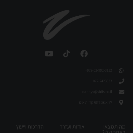
972-52-992-3112⁩+
072-2423333
dannyv@vidis.co.il
לוי אשכול 68 קריית אונו
מה תמצאו
אודות ועזרה
הדרכות וייעוץ
באתר שלי?