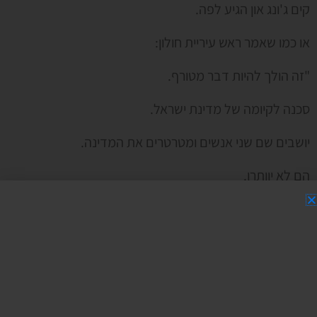
קים ג'ונג און הגיע לפה.
או כמו שאמר ראש עיריית חולון:
"זה הולך להיות דבר מטורף.
סכנה לקיומה של מדינת ישראל.
יושבים שם שני אנשים ומטרטרים את המדינה.
הם לא יוותרו.
למה האנשים הנורמליים בליכוד יושבים בשקט? הם רוצים
שהמדינה תתמוטט ותקרוס?"
אני מסכים עם ראש העירייה שהמדינה בדרך לקריסה.
אני לא מסכים איתו שהבעיה באנשים הנורמליים בליכוד