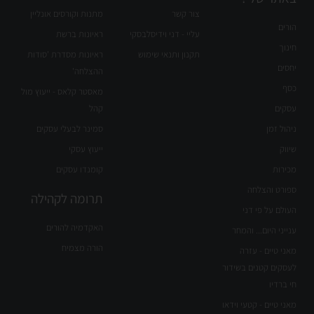
צור קשר
מתנות וקורסים אונליין
הורים
עליי - דני וידיסלבסקי
ראיונות ברשת
חינוך
תקנון ותנאי שימוש
ראיונות מסדרת 'סודות
יחסים
ההצלחה'
כסף
מאסטר קלאס - ייעוץ מול
עסקים
קהל
ניהול זמן
סמינר לבעלי עסקים
שיווק
ייעוץ עסקי
מכירות
קומנדו עסקים
ספורט והצלחה
תרומה לקהילה
העולם על פי דני
האקדמיה להורים
ענייני היום... והמחר
הורה מצמיח
מאני טיים - עזרה
לעסקים קטנים בשידור
חי ברדיו
מאני טיים - קטעי וידאו