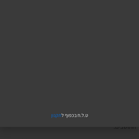
שיושבים בשקט.
זאת לא בעיה של הליכוד והם לא אחראיים בלעדיים או
יחידים.
כל המפלגות – קואליציה ואופוזיציה, בלי יוצא מהכלל יושבות
בשקט.
כל נבחלי הכנסת בלי יוצא מהכלל מאפשרים לזה לקרות.
כל הנבחלים השתיקו את זה, עד שראשי הערים הקימו קול
צעקה.
זה עלינו.
ט.ל.ח בכפוף ל
תקנון
התושבים.