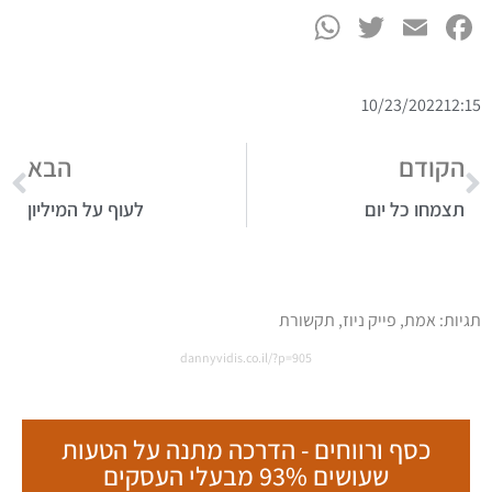
WhatsApp
Twitter
Facebook
Email
10/23/2022
12:15
הקודם
הבא
תצמחו כל יום
לעוף על המיליון
תגיות:
אמת
,
פייק ניוז
,
תקשורת
dannyvidis.co.il/?p=905
ט.ל.ח בכפוף ל
תקנון
כסף ורווחים - הדרכה מתנה על הטעות
שעושים 93% מבעלי העסקים