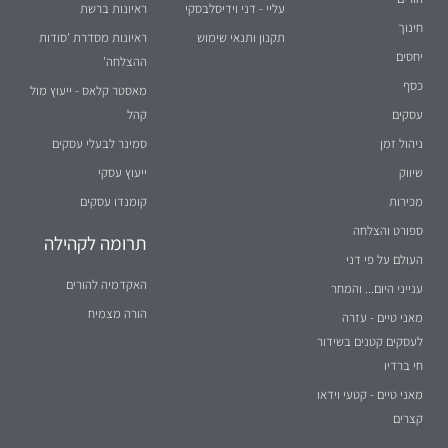
עליי - דני וידיסלבסקי
ראיונות ברשת
חינוך
תקנון ותנאי שימוש
ראיונות מסדרת 'סודות
יחסים
ההצלחה'
כסף
מאסטר קלאס - ייעוץ מול
עסקים
קהל
ניהול זמן
סמינר לבעלי עסקים
שיווק
ייעוץ עסקי
מכירות
קומנדו עסקים
ספורט והצלחה
תרומה לקהילה
העולם על פי דני
האקדמיה להורים
ענייני היום... והמחר
הורה מצמיח
מאני טיים - עזרה
לעסקים קטנים בשידור
חי ברדיו
מאני טיים - קטעי וידאו
קצרים