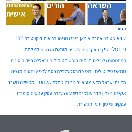
תגיות
דני
7 באוקטובר
איראן
ביבי נתניהו
אהבה
בריאות
דיקטטורה
וידיסלבסקי
הונאה
הצלחה
האקדמיה להורים
הכנסות
חטופים
ח'ותים
חיים
התחממות גלובלית
חופש
חיזבאללה
חיסונים
חמאס
טילים
כסף
לרפא יחסים
מגפה
טיל
יירוט
כלכלה
כדורסל
מלחמה
מחדל
ממשלה
משבר
מדע
מחלה
מדינת ישראל
מזג אויר
עזה
אקלים
עסקים
ניצחון
סדר עולמי חדש
עסק
עזרה
קומנדו
שלטון
תימן
עסקים
תקשורת