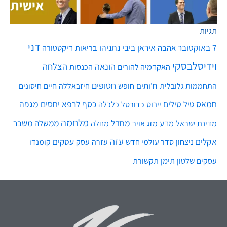
תגיות
דני
7 באוקטובר
איראן
ביבי נתניהו
אהבה
בריאות
דיקטטורה
וידיסלבסקי
הונאה
הצלחה
האקדמיה להורים
הכנסות
חטופים
ח'ותים
חיים
התחממות גלובלית
חופש
חיזבאללה
חיסונים
חמאס
טילים
כסף
לרפא יחסים
מגפה
טיל
יירוט
כלכלה
כדורסל
מלחמה
מחדל
ממשלה
משבר
מדע
מחלה
מדינת ישראל
מזג אויר
עזה
אקלים
עסקים
ניצחון
סדר עולמי חדש
עסק
עזרה
קומנדו
שלטון
תימן
עסקים
תקשורת