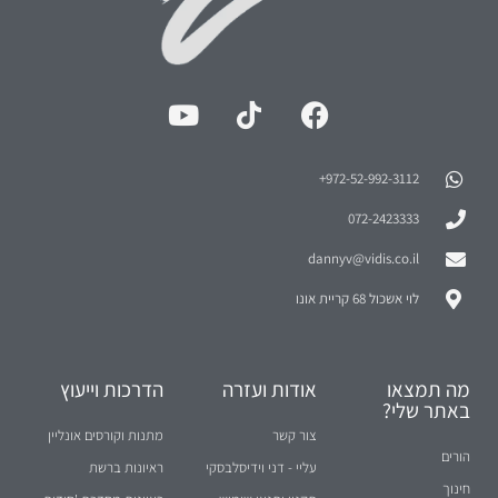
972-52-992-3112⁩+
072-2423333
dannyv@vidis.co.il
לוי אשכול 68 קריית אונו
מה תמצאו
אודות ועזרה
הדרכות וייעוץ
באתר שלי?
צור קשר
מתנות וקורסים אונליין
הורים
עליי - דני וידיסלבסקי
ראיונות ברשת
חינוך