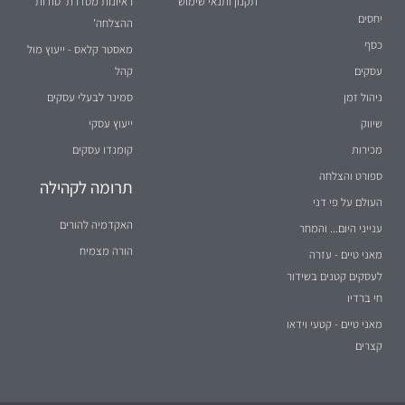
תקנון ותנאי שימוש
ראיונות מסדרת 'סודות
יחסים
ההצלחה'
כסף
מאסטר קלאס - ייעוץ מול
עסקים
קהל
ניהול זמן
סמינר לבעלי עסקים
שיווק
ייעוץ עסקי
מכירות
קומנדו עסקים
ספורט והצלחה
תרומה לקהילה
העולם על פי דני
האקדמיה להורים
ענייני היום... והמחר
הורה מצמיח
מאני טיים - עזרה
לעסקים קטנים בשידור
חי ברדיו
מאני טיים - קטעי וידאו
קצרים