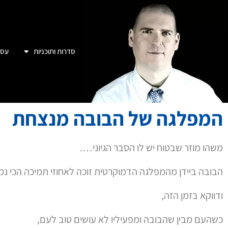
הבובה ביידן מהמפלגה הדמוקרטית זוכה לאחוזי תמיכה הכי נמו
ודווקא בזמן הזה,
כשהעם מבין שהבובה ומפעיליו לא עושים טוב לעם,
אז המפלגה הדמוקרטית שהייתה צפויה להתרסק בבחירות – ד
בבירות לקונגרס ולסנאט, בניגוד לכל תחזית והיגיון.
איך לפי דעתכם זה יכול להיות?
למישהו יש רעיונות?
הניו יורק טיימס כנראה גם חושב שזה מוזר.
אבל הם פחות מאמינים בהיגיון.