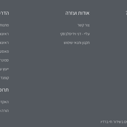
תרומ
האקדמ
הורה 
ם בשידור חי ברדיו
הערה: הטקסט באתר מנוסח לעיתים בלשון זכר מטעמי נוחות בלבד, אך פונה לשני המינים (
נבנה על ידי
וידיסנט תקשורת שיווקית