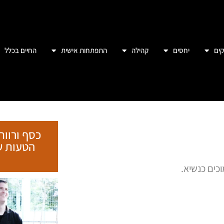
כים כנשיא.
ווקא אז המפלגה של הבובה מנצחת
קורסים