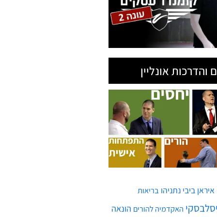
איראן
ביבי נתניהו
בריאות
יסלבסקי
הונאה
האקדמיה להורים
ח'ותים
חממות גלובלית
חופש
חמאס
טילים
חיים
טיל
יירוט
חיסונים
לרפא יחסים
מגפה
מדינת ישראל
מלחמה
ממשלה
משבר
מחלה
עזה
עסקים
ולמי חדש
עסק
עזרה
ן
תימן
תקשורת