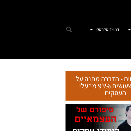
הטעות שעושים 93% מבעלי
העסקים
ebook
Email
witter
tsApp
 והדרכות אונליין