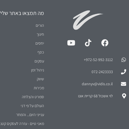
מכירות
לוי אשכול 68 קריית אונו
ספורט והצלחה
העולם על פי דני
ענייני היום... והמחר
מאני טיים - עזרה לעסקים קטני
מאני טיים - קטעי וידאו קצרים
2026
© כל הזכויות שמורות
וידיס שירותי ניהול בע"מ
הצהרת נגישות