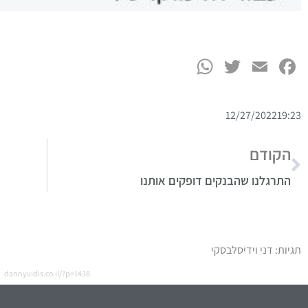
תגיות:
דני וידיסלבסקי
dannyvidis.co.il/?p=1438
מה תמצאו באתר שלי?
הורים
חינוך
יחסים
כסף
972-52-992-3112⁩+
עסקים
ניהול זמן
072-2423333
שיווק
dannyv@vidis.co.il