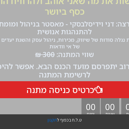
הצלחה
הכנסות
הת
חטופים
חיזבאללה
כסף
כלכלה
כדורסל
מחדל
מדע
מזג אויר
אקלים
ניצחון
סדר ע
שלטו
קומנדו עסקים
הבא
אין מלך בלי מלכה
ט.ל.ח בכפוף ל
תקנון