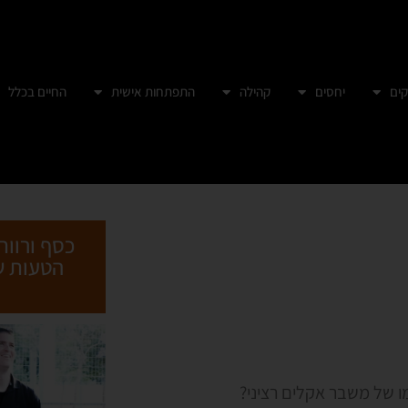
ים
יחסים
קהילה
התפתחות אישית
החיים בכלל
כסף ורווח
מו של משבר אקלים רציני?