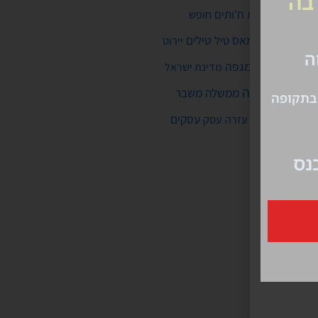
ח'ותים
חממות גלובלית
חופש
חמאס
טילים
חיים
טיל
יירוט
חיסונים
לרפא יחסים
מגפה
מדינת ישראל
מלחמה
ממשלה
משבר
מחלה
עזה
עסקים
ולמי חדש
עסק
עזרה
ן
תימן
תקשורת