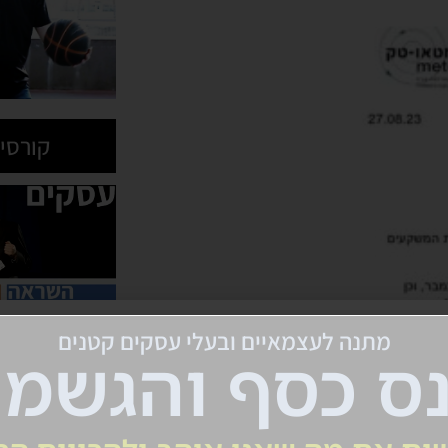
קורסים
תגיות
7 באוקטובר
אהבה
דני ויד
דיקטטורה