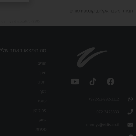
תגיות:
משבר אקלים
,
קונספירטורים
dannyvidis.co.il/?p=2505
מה תמצאו באתר שלי?
הורים
חינוך
יחסים
כסף
972-52-992-3112⁩+
עסקים
ניהול זמן
072-2423333
שיווק
dannyv@vidis.co.il
מכירות