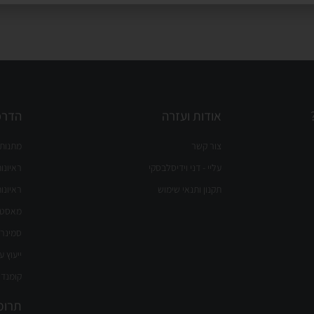
אודות ועזרה
הדרכו
צור קשר
מתנות 
עליי - דני וידיסלבסקי
ראיונו
תקנון ותנאי שימוש
ראיונו
מאסטר 
סמינר 
ייעוץ ע
קומנדו
תרומ