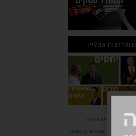
 והדרכות אונליין
איראן
ביבי נתניהו
בריאות
יסלבסקי
הונאה
האקדמיה להורים