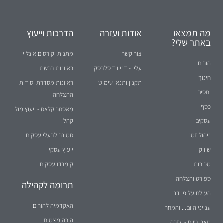
מה תמצאו
אודות ועזרה
הדרכות וייעוץ
באתר שלי?
צור קשר
מתנות וקורסים אונליין
הורים
עליי - דני וידיסלבסקי
ראיונות ברשת
חינוך
תקנון ותנאי שימוש
ראיונות מסדרת 'סודות
יחסים
ההצלחה'
כסף
מאסטר קלאס - ייעוץ מול
עסקים
קהל
ניהול זמן
סמינר לבעלי עסקים
שיווק
ייעוץ עסקי
מכירות
קומנדו עסקים
ספורט והצלחה
תרומה לקהילה
העולם על פי דני
האקדמיה להורים
ענייני היום... והמחר
הורה מצמיח
מאני טיים - עזרה