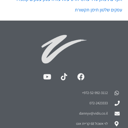
שלטון
תימן
עסקים
תקשורת
972-52-992-3112⁩+
072-2423333
dannyv@vidis.co.il
לוי אשכול 68 קריית אונו