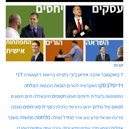
תגיות
דני
7 באוקטובר
איראן
ביבי נתניהו
אהבה
בריאות
דיקטטורה
וידיסלבסקי
הונאה
הצלחה
האקדמיה להורים
הכנסות
חטופים
ח'ותים
חיים
התחממות גלובלית
חופש
חיזבאללה
חיסונים
חמאס
טילים
כסף
לרפא יחסים
מגפה
טיל
יירוט
כלכלה
כדורסל
מלחמה
מחדל
ממשלה
משבר
מדע
מחלה
מדינת ישראל
מזג אויר
עזה
אקלים
עסקים
ניצחון
סדר עולמי חדש
עסק
עזרה
קומנדו