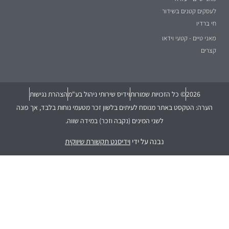
לעסקים קטנים בשידור
חי ברדיו
מאני טיים - קטעי וידאו
קצרים
2026
© כל הזכויות שמורות
וידיס שירותי ניהול בע"מ
הצהרת נגישות
הערה: הטקסט באתר מנוסח לעיתים בלשון זכר מטעמי נוחות בלבד, אך פונה
לשני המינים (נקבה וזכר) במידה שווה.
נבנה על ידי
וידיסנט תקשורת שיווקית