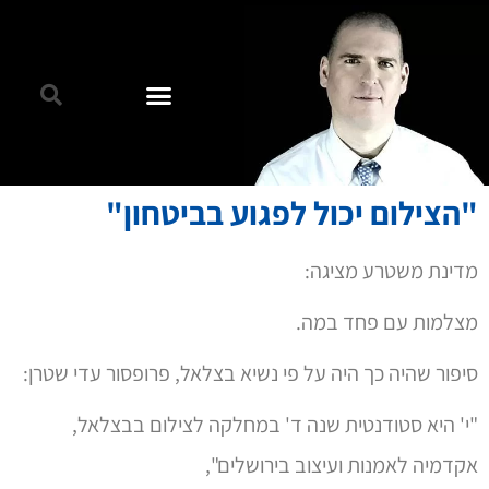
"הצילום יכול לפגוע בביטחון"
מדינת משטרע מציגה:
מצלמות עם פחד במה.
סיפור שהיה כך היה על פי נשיא בצלאל, פרופסור עדי שטרן:
"י' היא סטודנטית שנה ד' במחלקה לצילום בבצלאל,
אקדמיה לאמנות ועיצוב בירושלים",