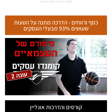
dannyvidis.co.il/?p=2265
כסף ורווחים - הדרכה מתנה על הטעות
שעושים 93% מבעלי העסקים
קורסים והדרכות אונליין