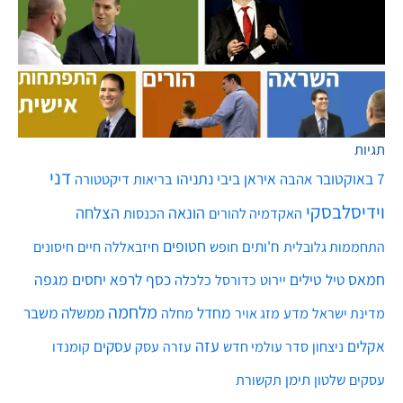
תגיות
דני
7 באוקטובר
איראן
ביבי נתניהו
אהבה
בריאות
דיקטטורה
וידיסלבסקי
הונאה
הצלחה
האקדמיה להורים
הכנסות
חטופים
ח'ותים
חיים
התחממות גלובלית
חופש
חיזבאללה
חיסונים
חמאס
טילים
כסף
לרפא יחסים
מגפה
טיל
יירוט
כלכלה
כדורסל
מלחמה
מחדל
ממשלה
משבר
מדע
מחלה
מדינת ישראל
מזג אויר
עזה
אקלים
עסקים
ניצחון
סדר עולמי חדש
עסק
עזרה
קומנדו
שלטון
תימן
עסקים
תקשורת