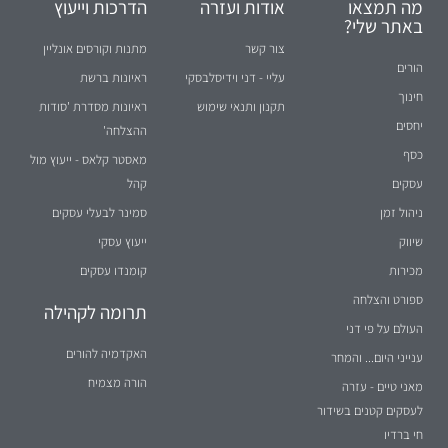
מה תמצאו
אודות ועזרה
הדרכות וייעוץ
באתר שלי?
צור קשר
מתנות וקורסים אונליין
הורים
עליי - דני וידיסלבסקי
ראיונות ברשת
חינוך
תקנון ותנאי שימוש
ראיונות מסדרת 'סודות
יחסים
ההצלחה'
כסף
מאסטר קלאס - ייעוץ מול
עסקים
קהל
ניהול זמן
סמינר לבעלי עסקים
שיווק
ייעוץ עסקי
מכירות
קומנדו עסקים
ספורט והצלחה
תרומה לקהילה
העולם על פי דני
האקדמיה להורים
ענייני היום... והמחר
הורה מצמיח
מאני טיים - עזרה
לעסקים קטנים בשידור
חי ברדיו