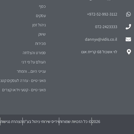
כסף
972-52-992-3112⁩+
עסקים
ניהול זמן
072-2423333
שיווק
dannyv@vidis.co.il
מכירות
לוי אשכול 68 קריית אונו
ספורט והצלחה
העולם על פי דני
ענייני היום... והמחר
מאני טיים - עזרה לעסקים קטני
מאני טיים - קטעי וידאו קצרים
2026
© כל הזכויות שמורות
וידיס שירותי ניהול בע"מ
הצהרת נגישות