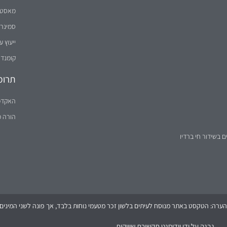
מאסטר 
סמינר 
ייעוץ ע
קומנדו
תרומ
האקדמ
הורה 
ם בשידור חי ברדיו
הערה: הטקסט באתר מנוסח לעיתים בלשון זכר מטעמי נוחות בלבד, אך פונה לשני המינים (
נבנה על ידי
וידיסנט תקשורת שיווקית