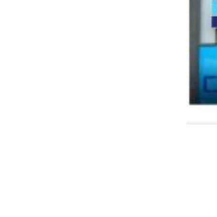
ט.ל.ח בכפוף ל
תקנון