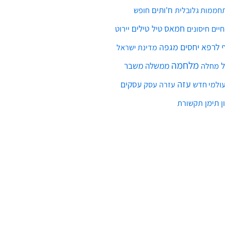
ח'ותים
חממות גלובלית
חופש
חמאס
טילים
חיים
טיל
יירוט
חיסונים
לרפא יחסים
מגפה
מדינת ישראל
מלחמה
ממשלה
משבר
מחלה
עזה
עסקים
ולמי חדש
עסק
עזרה
ן
תימן
תקשורת