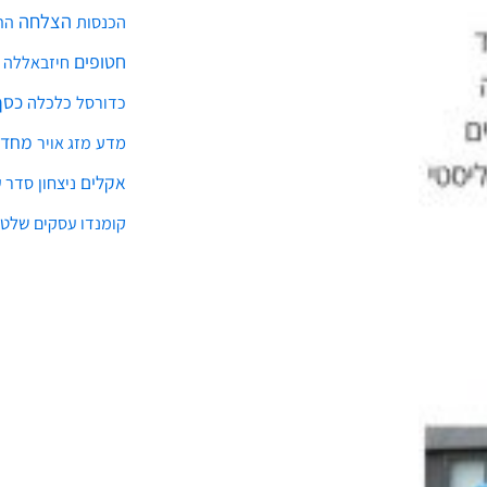
הצלחה
הכנסות
הת
חטופים
חיזבאללה
כסף
כלכלה
כדורסל
מחדל
מדע
מזג אויר
אקלים
ניצחון
סדר ע
שלטו
קומנדו עסקים