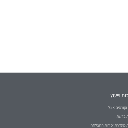
ת וייעוץ
וקורסים אונליין
ת ברשת
ת מסדרת 'סודות ההצלחה'