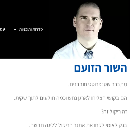
סדרות ותוכניות
עסק
השור הזועם
מתברר שסנפרוסט חובבנים.
הם בקושי הצליחו לארגן נחש וכמה תולעים לתוך שקית.
זה ריקול זה?
בנק לאומי לקחו את אתגר הריקול לליגה חדשה.