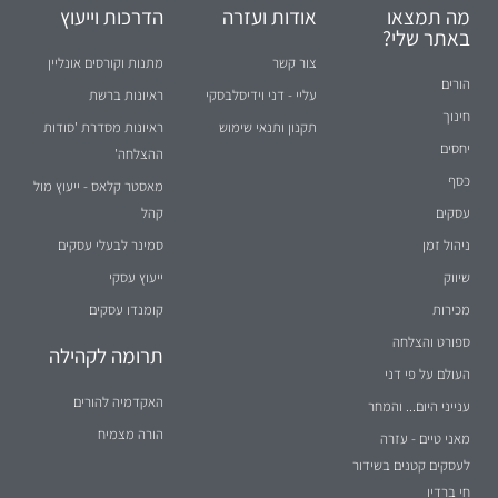
מה תמצאו
אודות ועזרה
הדרכות וייעוץ
באתר שלי?
צור קשר
מתנות וקורסים אונליין
הורים
עליי - דני וידיסלבסקי
ראיונות ברשת
חינוך
תקנון ותנאי שימוש
ראיונות מסדרת 'סודות
יחסים
ההצלחה'
כסף
מאסטר קלאס - ייעוץ מול
עסקים
קהל
ניהול זמן
סמינר לבעלי עסקים
שיווק
ייעוץ עסקי
מכירות
קומנדו עסקים
ספורט והצלחה
תרומה לקהילה
העולם על פי דני
האקדמיה להורים
ענייני היום... והמחר
הורה מצמיח
מאני טיים - עזרה
לעסקים קטנים בשידור
חי ברדיו