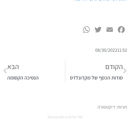
WhatsApp
Twitter
Facebook
Email
ט.ל.ח בכפוף ל
תקנון
08/30/2022
11:52
הקודם
הבא
סודות הכסף של מקדונלדס
הנסיכה הקסומה
תגיות:
דיקטטורה
dannyvidis.co.il/?p=758