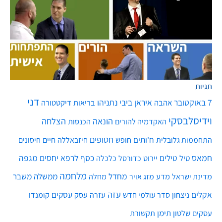
תגיות
דני
7 באוקטובר
איראן
ביבי נתניהו
אהבה
בריאות
דיקטטורה
וידיסלבסקי
הונאה
הצלחה
האקדמיה להורים
הכנסות
חטופים
ח'ותים
חיים
התחממות גלובלית
חופש
חיזבאללה
חיסונים
חמאס
טילים
כסף
לרפא יחסים
מגפה
טיל
יירוט
כלכלה
כדורסל
מלחמה
מחדל
ממשלה
משבר
מדע
מחלה
מדינת ישראל
מזג אויר
עזה
אקלים
עסקים
ניצחון
סדר עולמי חדש
עסק
עזרה
קומנדו
שלטון
תימן
עסקים
תקשורת