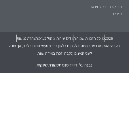
מאני טיים - קטעי וידאו
קצרים
2026
© כל הזכויות שמורות
וידיס שירותי ניהול בע"מ
הצהרת נגישות
הערה: הטקסט באתר מנוסח לעיתים בלשון זכר מטעמי נוחות בלבד, אך פונה
לשני המינים (נקבה וזכר) במידה שווה.
נבנה על ידי
וידיסנט תקשורת שיווקית