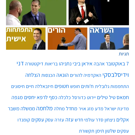
תגיות
דני
7 באוקטובר
איראן
ביבי נתניהו
אהבה
בריאות
דיקטטורה
וידיסלבסקי
הונאה
הצלחה
האקדמיה להורים
הכנסות
חטופים
ח'ותים
חיים
התחממות גלובלית
חופש
חיזבאללה
חיסונים
חמאס
טילים
כסף
לרפא יחסים
מגפה
טיל
יירוט
כלכלה
כדורסל
מלחמה
מחדל
ממשלה
משבר
מדע
מחלה
מדינת ישראל
מזג אויר
עזה
אקלים
עסקים
ניצחון
סדר עולמי חדש
עסק
עזרה
קומנדו
שלטון
תימן
עסקים
תקשורת