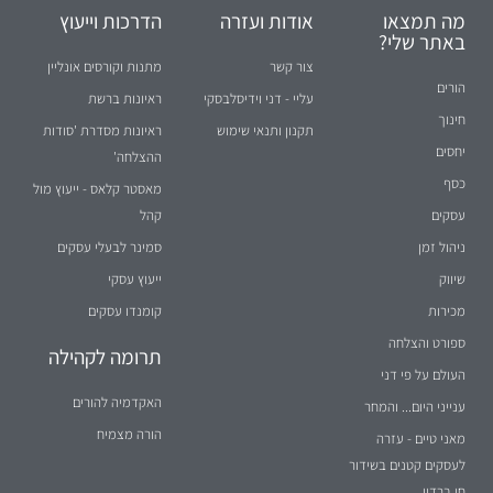
מה תמצאו
אודות ועזרה
הדרכות וייעוץ
באתר שלי?
צור קשר
מתנות וקורסים אונליין
הורים
עליי - דני וידיסלבסקי
ראיונות ברשת
חינוך
תקנון ותנאי שימוש
ראיונות מסדרת 'סודות
יחסים
ההצלחה'
כסף
מאסטר קלאס - ייעוץ מול
עסקים
קהל
ניהול זמן
סמינר לבעלי עסקים
שיווק
ייעוץ עסקי
מכירות
קומנדו עסקים
ספורט והצלחה
תרומה לקהילה
העולם על פי דני
האקדמיה להורים
ענייני היום... והמחר
הורה מצמיח
מאני טיים - עזרה
לעסקים קטנים בשידור
חי ברדיו