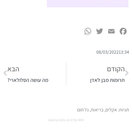
WhatsApp
Twitter
Facebook
Email
08/03/2022
13:34
הקודם
הבא
תרומות מבן לאדן
מה עושה הסלולארי?
תגיות:
אקלים
,
בריאות
,
גל חום
dannyvidis.co.il/?p=483