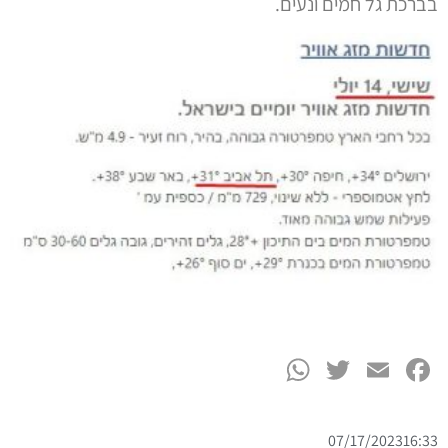
WhatsApp
Twitter
Facebook
Email
07/17/2023
16:33