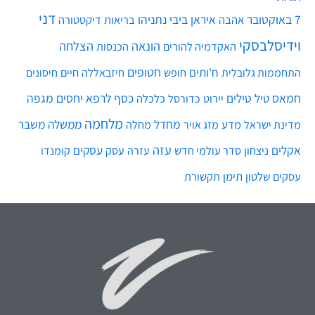
דני
7 באוקטובר
איראן
ביבי נתניהו
אהבה
בריאות
דיקטטורה
וידיסלבסקי
הונאה
הצלחה
האקדמיה להורים
הכנסות
חטופים
ח'ותים
חיים
התחממות גלובלית
חופש
חיזבאללה
חיסונים
חמאס
טילים
כסף
לרפא יחסים
מגפה
טיל
יירוט
כלכלה
כדורסל
מלחמה
מחדל
ממשלה
משבר
מדע
מחלה
מדינת ישראל
מזג אויר
עזה
אקלים
עסקים
ניצחון
סדר עולמי חדש
עסק
עזרה
קומנדו
שלטון
תימן
עסקים
תקשורת