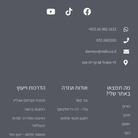
972-52-992-3112⁩+
072-2423333
dannyv@vidis.co.il
לוי אשכול 68 קריית אונו
מה תמצאו
אודות ועזרה
הדרכות וייעוץ
באתר שלי?
צור קשר
מתנות וקורסים אונליין
הורים
עליי - דני וידיסלבסקי
ראיונות ברשת
חינוך
תקנון ותנאי שימוש
ראיונות מסדרת 'סודות
יחסים
ההצלחה'
כסף
מאסטר קלאס - ייעוץ מול
עסקים
קהל