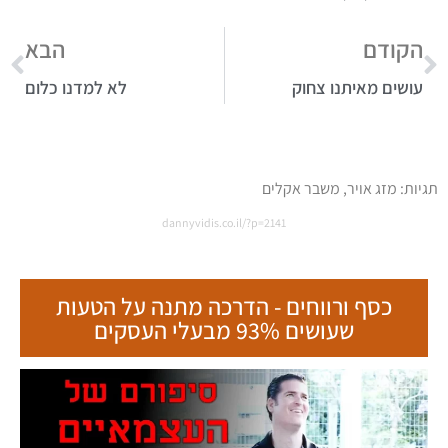
הקודם
הבא
עושים מאיתנו צחוק
לא למדנו כלום
תגיות:
מזג אויר
,
משבר אקלים
dannyvidis.co.il/?p=2141
כסף ורווחים - הדרכה מתנה על הטעות
שעושים 93% מבעלי העסקים