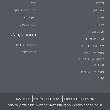
ניהול זמן
סמינר לבעלי עסקים
שיווק
ייעוץ עסקי
מכירות
קומנדו עסקים
ספורט והצלחה
תרומה לקהילה
העולם על פי דני
האקדמיה להורים
ענייני היום... והמחר
הורה מצמיח
מאני טיים - עזרה
לעסקים קטנים בשידור
חי ברדיו
מאני טיים - קטעי וידאו
קצרים
2026
© כל הזכויות שמורות
וידיס שירותי ניהול בע"מ
הצהרת נגישות
הערה: הטקסט באתר מנוסח לעיתים בלשון זכר מטעמי נוחות בלבד, אך פונה
לשני המינים (נקבה וזכר) במידה שווה.