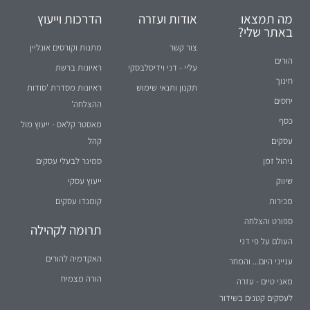
מה תמצאו
אודות ועזרה
הדרכות וייעוץ
באתר שלי?
צור קשר
מתנות וקורסים אונליין
הורים
עליי - דני וידיסלבסקי
ראיונות ברשת
חינוך
תקנון ותנאי שימוש
ראיונות מסדרת 'סודות
יחסים
ההצלחה'
כסף
מאסטר קלאס - ייעוץ מול
עסקים
קהל
ניהול זמן
סמינר לבעלי עסקים
שיווק
ייעוץ עסקי
מכירות
קומנדו עסקים
ספורט והצלחה
תרומה לקהילה
העולם על פי דני
האקדמיה להורים
ענייני היום... והמחר
הורה מצמיח
מאני טיים - עזרה
לעסקים קטנים בשידור