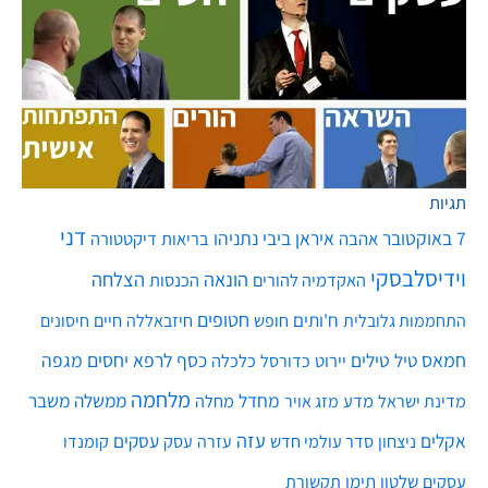
תגיות
דני
7 באוקטובר
איראן
ביבי נתניהו
אהבה
בריאות
דיקטטורה
וידיסלבסקי
הונאה
הצלחה
האקדמיה להורים
הכנסות
חטופים
ח'ותים
חיים
התחממות גלובלית
חופש
חיזבאללה
חיסונים
חמאס
טילים
כסף
לרפא יחסים
מגפה
טיל
יירוט
כלכלה
כדורסל
מלחמה
מחדל
ממשלה
משבר
מדע
מחלה
מדינת ישראל
מזג אויר
עזה
אקלים
עסקים
ניצחון
סדר עולמי חדש
עסק
עזרה
קומנדו
שלטון
תימן
עסקים
תקשורת