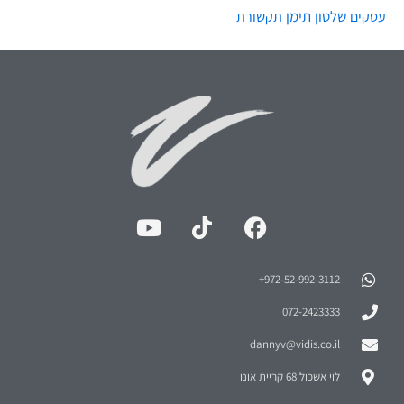
שלטון
תימן
עסקים
תקשורת
972-52-992-3112⁩+
072-2423333
dannyv@vidis.co.il
לוי אשכול 68 קריית אונו