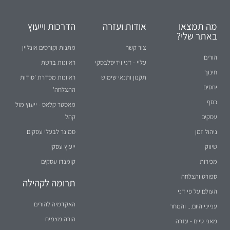
מה תמצאו
אודות ועזרה
הדרכות וייעוץ
באתר שלי?
צור קשר
מתנות וקורסים אונליין
הורים
עליי - דני וידיסלבסקי
ראיונות ברשת
חינוך
תקנון ותנאי שימוש
ראיונות מסדרת 'סודות
יחסים
ההצלחה'
כסף
מאסטר קלאס - ייעוץ מול
עסקים
קהל
ניהול זמן
סמינר לבעלי עסקים
שיווק
ייעוץ עסקי
מכירות
קומנדו עסקים
ספורט והצלחה
תרומה לקהילה
העולם על פי דני
האקדמיה להורים
ענייני היום... והמחר
הורה מצמיח
מאני טיים - עזרה