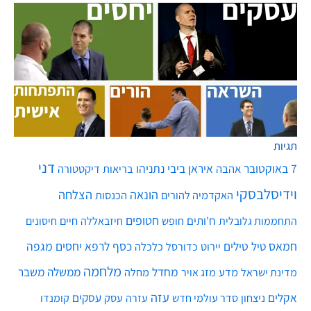
תגיות
דני
7 באוקטובר
איראן
ביבי נתניהו
אהבה
בריאות
דיקטטורה
וידיסלבסקי
הונאה
הצלחה
האקדמיה להורים
הכנסות
חטופים
ח'ותים
חיים
התחממות גלובלית
חופש
חיזבאללה
חיסונים
חמאס
טילים
כסף
לרפא יחסים
מגפה
טיל
יירוט
כלכלה
כדורסל
מלחמה
מחדל
ממשלה
משבר
מדע
מחלה
מדינת ישראל
מזג אויר
עזה
אקלים
עסקים
ניצחון
סדר עולמי חדש
עסק
עזרה
קומנדו