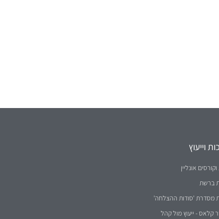
ת וייעוץ
וקורסים אונליין
ת ברשת
ת מסדרת 'סודות ההצלחה'
קלאס - ייעוץ מול קהל
לבעלי עסקים