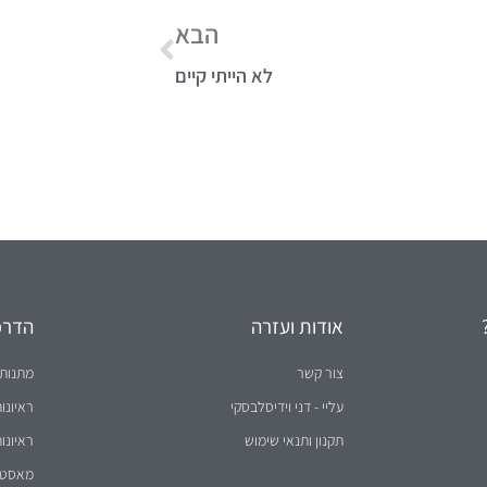
הבא
לא הייתי קיים
אודות ועזרה
הדרכו
צור קשר
מתנות 
עליי - דני וידיסלבסקי
ראיונו
תקנון ותנאי שימוש
ראיונו
מאסטר 
סמינר 