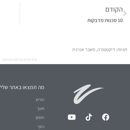
הקודם
10 סכנות מדבקות
תגיות:
דיקטטורה
,
משבר אנרגיה
dannyvidis.co.il/?p=876
מה תמצאו באתר שלי?
הורים
חינוך
יחסים
כסף
972-52-992-3112⁩+
עסקים