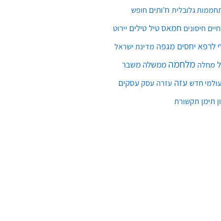
ח'ותים
חממות גלובלית
חופש
חמאס
טילים
חיים
טיל
יירוט
חיסונים
לרפא יחסים
מגפה
מדינת ישראל
מלחמה
ממשלה
משבר
מחלה
עזה
עסקים
ולמי חדש
עסק
עזרה
ן
תימן
תקשורת