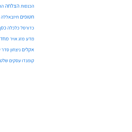
הצלחה
הכנסות
הת
חטופים
חיזבאללה
כסף
כלכלה
כדורסל
מחדל
מדע
מזג אויר
אקלים
ניצחון
סדר ע
שלטו
קומנדו עסקים