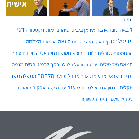
תגיות
דני
7 באוקטובר
איראן
ביבי נתניהו
אהבה
בריאות
דיקטטורה
וידיסלבסקי
הונאה
הצלחה
האקדמיה להורים
הכנסות
חטופים
ח'ותים
חיים
התחממות גלובלית
חופש
חיזבאללה
חיסונים
חמאס
טילים
כסף
לרפא יחסים
מגפה
טיל
יירוט
כלכלה
כדורסל
מלחמה
מחדל
ממשלה
משבר
מדע
מחלה
מדינת ישראל
מזג אויר
עזה
אקלים
עסקים
ניצחון
סדר עולמי חדש
עסק
עזרה
קומנדו
שלטון
תימן
עסקים
תקשורת