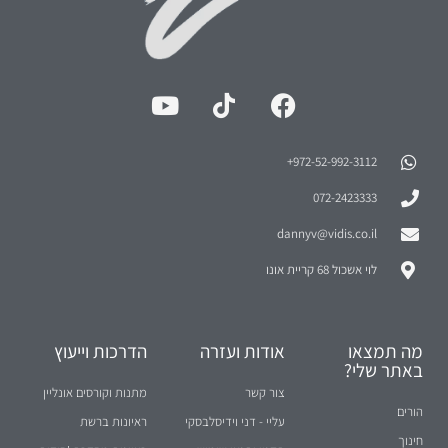
972-52-992-3112⁩+
072-2423333
dannyv@vidis.co.il
לוי אשכול 68 קריית אונו
מה תמצאו
אודות ועזרה
הדרכות וייעוץ
באתר שלי?
צור קשר
מתנות וקורסים אונליין
הורים
עליי - דני וידיסלבסקי
ראיונות ברשת
חינוך
תקנון ותנאי שימוש
ראיונות מסדרת 'סודות
יחסים
ההצלחה'