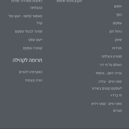
כסף
מאסטר קלאס - ייעוץ מול
עסקים
קהל
ניהול זמן
סמינר לבעלי עסקים
שיווק
ייעוץ עסקי
מכירות
קומנדו עסקים
ספורט והצלחה
תרומה לקהילה
העולם על פי דני
האקדמיה להורים
ענייני היום... והמחר
הורה מצמיח
מאני טיים - עזרה
לעסקים קטנים בשידור
חי ברדיו
מאני טיים - קטעי וידאו
קצרים
2026
© כל הזכויות שמורות
וידיס שירותי ניהול בע"מ
הצהרת נגישות