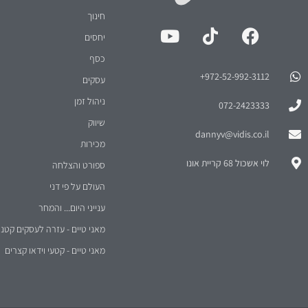
972-52-992-3112⁩+
עסקים
ניהול זמן
072-2423333
שיווק
dannyv@vidis.co.il
מכירות
לוי אשכול 68 קריית אונו
ספורט והצלחה
העולם על פי דני
ענייני היום... והמחר
מאני טיים - עזרה לעסקים קטני
מאני טיים - קטעי וידאו קצרים
2026
© כל הזכויות שמורות
וידיס שירותי ניהול בע"מ
הצהרת נגישות