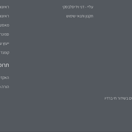
סמינר 
ייעוץ ע
קומנדו
תרומ
האקדמ
הורה 
ם בשידור חי ברדיו
הערה: הטקסט באתר מנוסח לעיתים בלשון זכר מטעמי נוחות בלבד, אך פונה לשני המינים (
נבנה על ידי
וידיסנט תקשורת שיווקית