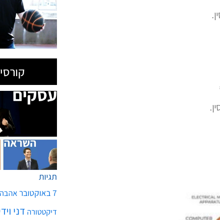
קורסים
ן.
תגיות
7 באוקטובר
אהבה
דני ויד
דיקטטורה
הצלחה
הכנסות
הת
חטופים
חיזבאללה
כסף
כלכלה
כדורסל