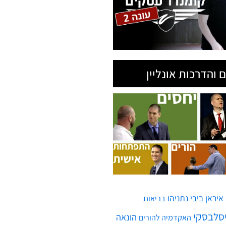
 והדרכות אונליין
איראן
ביבי נתניהו
בריאות
יסלבסקי
הונאה
האקדמיה להורים
ח'ותים
חממות גלובלית
חופש
חמאס
טילים
חיים
טיל
יירוט
חיסונים
לרפא יחסים
מגפה
מדינת ישראל