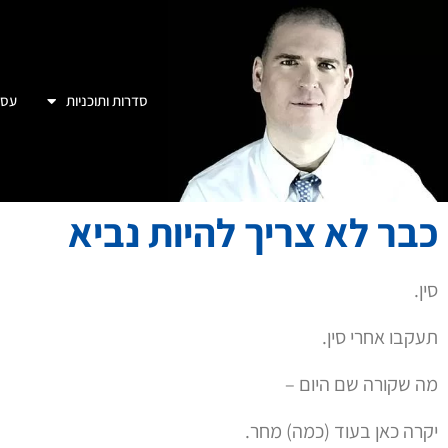
כבר לא צריך להיות נביא
סין.
תעקבו אחרי סין.
מה שקורה שם היום –
יקרה כאן בעוד (כמה) מחר.
בשנת 2021 — 38% מהפטנטים שנרשמו בעולם שייכים ל… סין.
הם שולטים בידע, בטכנולוגיה, בשימושים, ביישומים – בחיים.