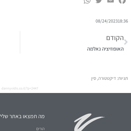
הקודם
האופוזיציה נאלמה
תגיות:
דיקטטורה
,
סין
dannyvidis.co.il/?p=2447
מה תמצאו באתר שלי?
הורים
חינוך
יחסים
כסף