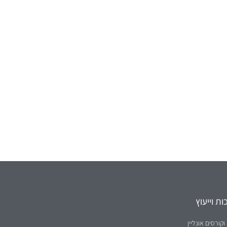
ת וייעוץ
וקורסים אונליין
ת ברשת
ת מסדרת 'סודות ההצלחה'
קלאס - ייעוץ מול קהל