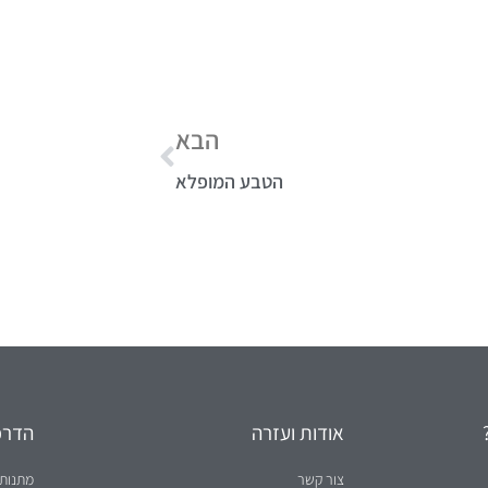
הבא
הטבע המופלא
אודות ועזרה
הדרכו
צור קשר
מתנות 
עליי - דני וידיסלבסקי
ראיונו
תקנון ותנאי שימוש
ראיונו
מאסטר 