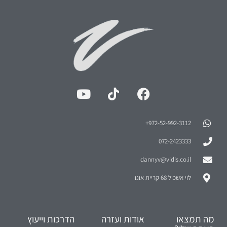
972-52-992-3112⁩+
072-2423333
dannyv@vidis.co.il
לוי אשכול 68 קריית אונו
מה תמצאו
אודות ועזרה
הדרכות וייעוץ
באתר שלי?