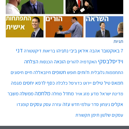
תגיות
דני
7 באוקטובר
איראן
ביבי נתניהו
אהבה
בריאות
דיקטטורה
וידיסלבסקי
הונאה
הצלחה
האקדמיה להורים
הכנסות
חטופים
ח'ותים
חיים
התחממות גלובלית
חופש
חיזבאללה
חיסונים
חמאס
טילים
כסף
לרפא יחסים
מגפה
טיל
יירוט
כלכלה
כדורסל
מלחמה
מחדל
ממשלה
משבר
מדע
מחלה
מדינת ישראל
מזג אויר
עזה
אקלים
עסקים
ניצחון
סדר עולמי חדש
עסק
עזרה
קומנדו
שלטון
תימן
עסקים
תקשורת