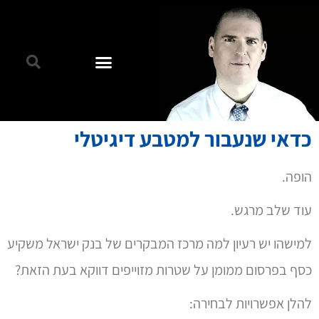
כדאי שנעבור למטבע דיגיטלי
הופה.
עוד שלב מרגש.
למישהו יש רעיון למה מרכז המבקרים של בנק ישראל משקיע
כסף בפרסום ממומן על שטרות מזוייפים דווקא בעת הזאת?
להלן אפשרויות לבחירה: