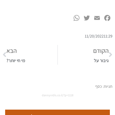
WhatsApp
Twitter
Facebook
Email
11/20/2022
11:29
הקודם
הבא
גיבור על
מי חי יותר?
תגיות:
כסף
dannyvidis.co.il/?p=1118
כסף ורווחים - הדרכה מתנה על הטעות