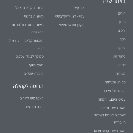
צור קשר
מתנות וקורסים אונליין
הורים
עליי - דני וידיסלבסקי
ראיונות ברשת
חינוך
תקנון ותנאי שימוש
ראיונות מסדרת 'סודות
יחסים
ההצלחה'
כסף
מאסטר קלאס - ייעוץ מול
עסקים
קהל
ניהול זמן
סמינר לבעלי עסקים
שיווק
ייעוץ עסקי
מכירות
קומנדו עסקים
ספורט והצלחה
תרומה לקהילה
העולם על פי דני
האקדמיה להורים
ענייני היום... והמחר
הורה מצמיח
מאני טיים - עזרה
לעסקים קטנים בשידור
חי ברדיו
מאני טיים - קטעי וידאו
קצרים