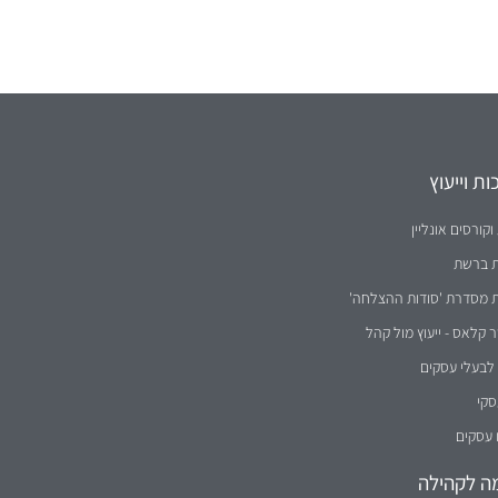
ת וייעוץ
וקורסים אונליין
ת ברשת
ת מסדרת 'סודות ההצלחה'
קלאס - ייעוץ מול קהל
לבעלי עסקים
סקי
 עסקים
ה לקהילה