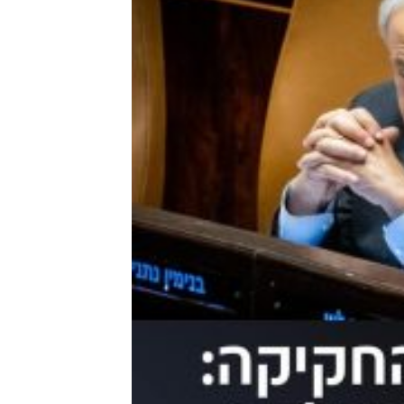
ט.ל.ח בכפוף ל
תקנון