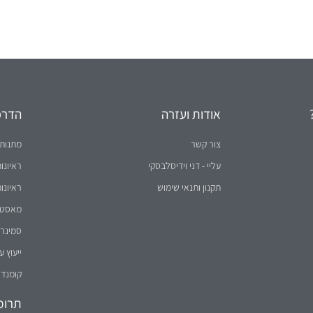
אודות ועזרה
הדרכו
צור קשר
מתנות 
עליי - דני וידיסלבסקי
ראיונו
תקנון ותנאי שימוש
ראיונו
מאסטר 
סמינר 
ייעוץ ע
קומנדו
תרומ