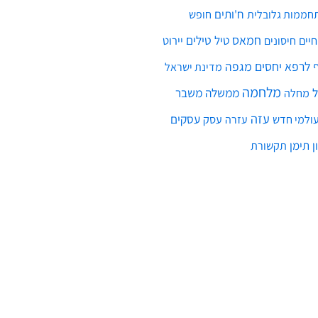
ח'ותים
חממות גלובלית
חופש
חמאס
טילים
חיים
טיל
יירוט
חיסונים
לרפא יחסים
מגפה
מדינת ישראל
מלחמה
ממשלה
משבר
מחלה
עזה
עסקים
ולמי חדש
עסק
עזרה
ן
תימן
תקשורת