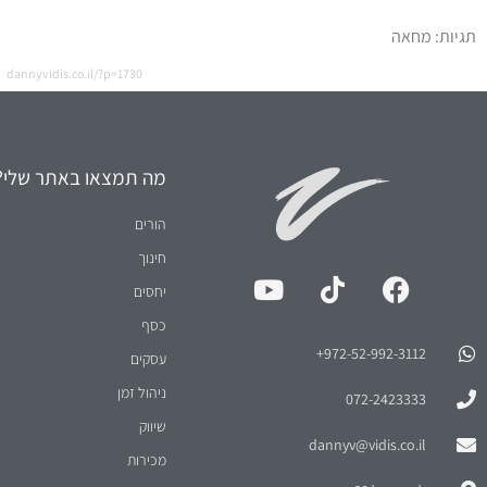
תגיות:
מחאה
dannyvidis.co.il/?p=1730
מה תמצאו באתר שלי?
הורים
חינוך
יחסים
כסף
972-52-992-3112⁩+
עסקים
ניהול זמן
072-2423333
שיווק
dannyv@vidis.co.il
מכירות