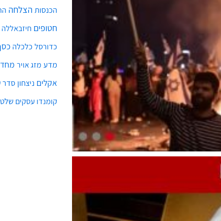
הצלחה
הכנסות
הת
חטופים
חיזבאללה
כסף
כלכלה
כדורסל
מחדל
מדע
מזג אויר
אקלים
ניצחון
סדר ע
שלטו
קומנדו עסקים