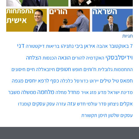
תגיות
דני
7 באוקטובר
איראן
ביבי נתניהו
אהבה
בריאות
דיקטטורה
וידיסלבסקי
הונאה
הצלחה
האקדמיה להורים
הכנסות
חטופים
ח'ותים
חיים
התחממות גלובלית
חופש
חיזבאללה
חיסונים
חמאס
טילים
כסף
לרפא יחסים
מגפה
טיל
יירוט
כלכלה
כדורסל
מלחמה
מחדל
ממשלה
משבר
מדע
מחלה
מדינת ישראל
מזג אויר
עזה
אקלים
עסקים
ניצחון
סדר עולמי חדש
עסק
עזרה
קומנדו
שלטון
תימן
עסקים
תקשורת