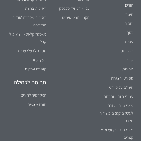
הורים
עליי - דני וידיסלבסקי
ראיונות ברשת
חינוך
תקנון ותנאי שימוש
ראיונות מסדרת 'סודות
יחסים
ההצלחה'
כסף
מאסטר קלאס - ייעוץ מול
עסקים
קהל
ניהול זמן
סמינר לבעלי עסקים
שיווק
ייעוץ עסקי
מכירות
קומנדו עסקים
ספורט והצלחה
תרומה לקהילה
העולם על פי דני
האקדמיה להורים
ענייני היום... והמחר
הורה מצמיח
מאני טיים - עזרה
לעסקים קטנים בשידור
חי ברדיו
מאני טיים - קטעי וידאו
קצרים