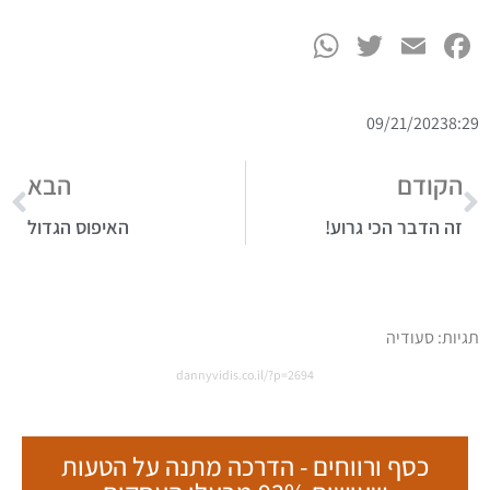
WhatsApp
Twitter
Facebook
Email
09/21/2023
8:29
הקודם
הבא
זה הדבר הכי גרוע!
האיפוס הגדול
תגיות:
סעודיה
dannyvidis.co.il/?p=2694
כסף ורווחים - הדרכה מתנה על הטעות