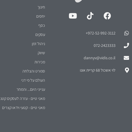
חינוך
יחסים
כסף
972-52-992-3112⁩+
עסקים
ניהול זמן
072-2423333
שיווק
dannyv@vidis.co.il
מכירות
לוי אשכול 68 קריית אונו
ספורט והצלחה
העולם על פי דני
ענייני היום... והמחר
מאני טיים - עזרה לעסקים קטני
מאני טיים - קטעי וידאו קצרים