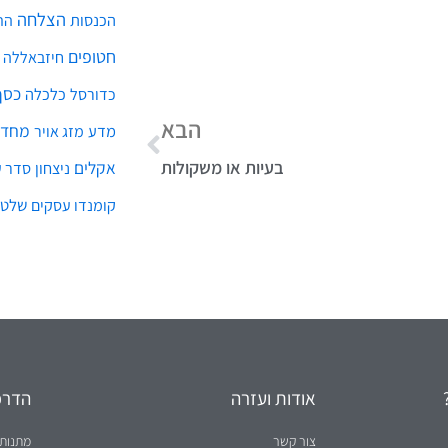
הצלחה
הכנסות
הת
חטופים
חיזבאללה
כסף
כלכלה
כדורסל
הבא
מחדל
מדע
מזג אויר
בעיות או משקולות
אקלים
ניצחון
סדר ע
שלטו
קומנדו עסקים
אודות ועזרה
הדרכו
צור קשר
מתנות 