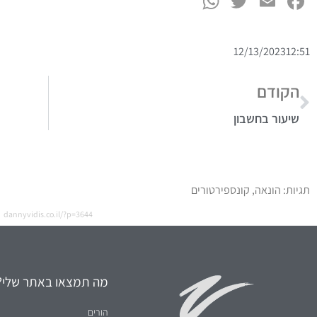
WhatsApp
Twitter
Facebook
Email
12/13/2023
12:51
הקודם
שיעור בחשבון
תגיות:
הונאה
,
קונספירטורים
dannyvidis.co.il/?p=3644
מה תמצאו באתר שלי?
הורים