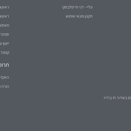
עליי - דני וידיסלבסקי
ראיונו
תקנון ותנאי שימוש
ראיונו
מאסטר 
סמינר 
ייעוץ ע
קומנדו
תרומ
האקדמ
הורה 
ם בשידור חי ברדיו