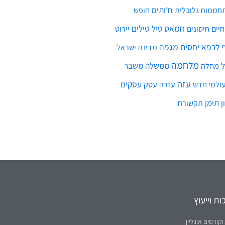
ח'ותים
חממות גלובלית
חופש
חמאס
טילים
חיים
טיל
יירוט
חיסונים
לרפא יחסים
מגפה
מדינת ישראל
מלחמה
ממשלה
משבר
מחלה
עזה
עסקים
ולמי חדש
עסק
עזרה
ן
תימן
תקשורת
ת וייעוץ
וקורסים אונליין