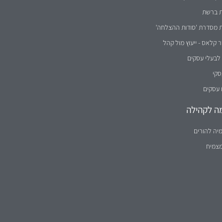
ת ברשת
ת מסדרת 'סודות ההצלחה'
קלאס - ייעוץ מול קהל
לבעלי עסקים
סקי
 עסקים
ה לקהילה
יה להורים
מצמיח