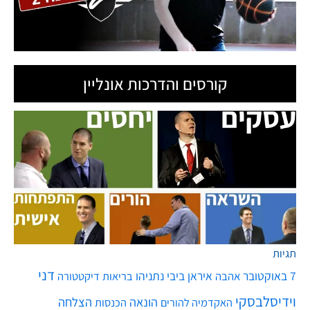
קורסים והדרכות אונליין
תגיות
דני
7 באוקטובר
איראן
ביבי נתניהו
אהבה
בריאות
דיקטטורה
וידיסלבסקי
הונאה
הצלחה
האקדמיה להורים
הכנסות