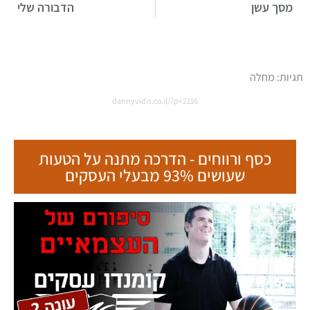
מסך עשן
הדבורה שלי
תגיות:
מחלה
dannyvidis.co.il/?p=2116
כסף ורווחים - הדרכה מתנה על הטעות
שעושים 93% מבעלי העסקים