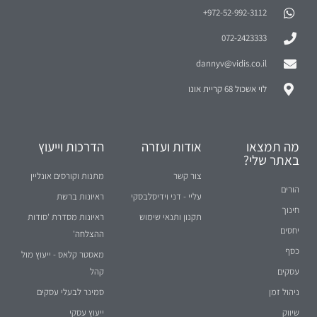
972-52-992-3112⁩+
072-2423333
dannyv@vidis.co.il
לוי אשכול 68 קריית אונו
מה תמצאו
אודות ועזרה
הדרכות וייעוץ
באתר שלי?
צור קשר
מתנות וקורסים אונליין
הורים
עליי - דני וידיסלבסקי
ראיונות ברשת
חינוך
תקנון ותנאי שימוש
ראיונות מסדרת 'סודות
יחסים
ההצלחה'
כסף
מאסטר קלאס - ייעוץ מול
עסקים
קהל
ניהול זמן
סמינר לבעלי עסקים
שיווק
ייעוץ עסקי