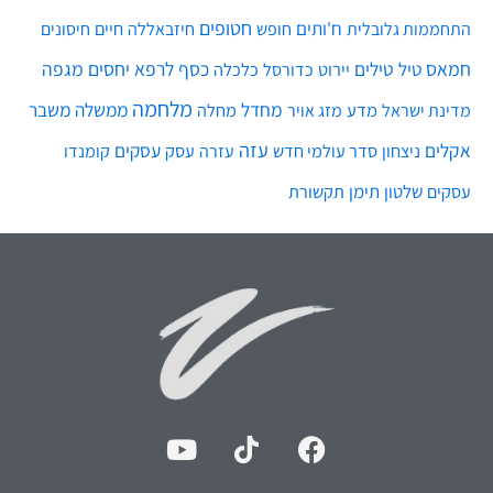
חטופים
ח'ותים
חיים
התחממות גלובלית
חופש
חיזבאללה
חיסונים
חמאס
טילים
כסף
לרפא יחסים
מגפה
טיל
יירוט
כלכלה
כדורסל
מלחמה
מחדל
ממשלה
משבר
מדע
מחלה
מדינת ישראל
מזג אויר
עזה
אקלים
עסקים
ניצחון
סדר עולמי חדש
עסק
עזרה
קומנדו
שלטון
תימן
עסקים
תקשורת