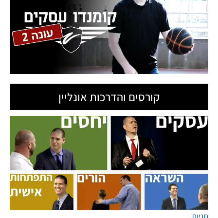
ט.ל.ח בכפוף ל
תקנון
קורסים והדרכות אונליין
תגיות