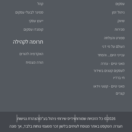
עסקים
קהל
ניהול זמן
סמינר לבעלי עסקים
שיווק
ייעוץ עסקי
מכירות
קומנדו עסקים
ספורט והצלחה
תרומה לקהילה
העולם על פי דני
האקדמיה להורים
ענייני היום... והמחר
הורה מצמיח
מאני טיים - עזרה
לעסקים קטנים בשידור
חי ברדיו
מאני טיים - קטעי וידאו
קצרים
2026
© כל הזכויות שמורות
וידיס שירותי ניהול בע"מ
הצהרת נגישות
הערה: הטקסט באתר מנוסח לעיתים בלשון זכר מטעמי נוחות בלבד, אך פונה