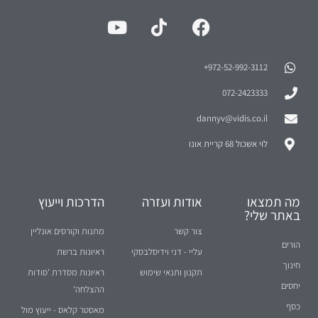
972-52-992-3112⁩+
072-2423333
dannyv@vidis.co.il
לוי אשכול 68 קריית אונו
מה תמצאו
אודות ועזרה
הדרכות וייעוץ
באתר שלי?
צור קשר
מתנות וקורסים אונליין
הורים
עליי - דני וידיסלבסקי
ראיונות ברשת
חינוך
תקנון ותנאי שימוש
ראיונות מסדרת 'סודות
יחסים
ההצלחה'
כסף
מאסטר קלאס - ייעוץ מול