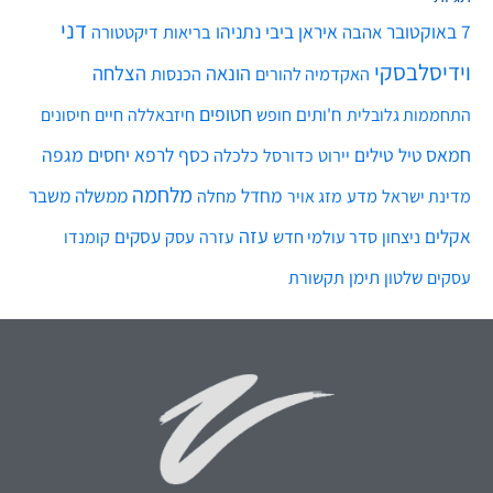
דני
7 באוקטובר
איראן
ביבי נתניהו
אהבה
בריאות
דיקטטורה
וידיסלבסקי
הונאה
הצלחה
האקדמיה להורים
הכנסות
חטופים
ח'ותים
חיים
התחממות גלובלית
חופש
חיזבאללה
חיסונים
חמאס
טילים
כסף
לרפא יחסים
מגפה
טיל
יירוט
כלכלה
כדורסל
מלחמה
מחדל
ממשלה
משבר
מדע
מחלה
מדינת ישראל
מזג אויר
עזה
אקלים
עסקים
ניצחון
סדר עולמי חדש
עסק
עזרה
קומנדו
שלטון
תימן
עסקים
תקשורת