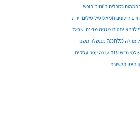
ח'ותים
חממות גלובלית
חופש
חמאס
טילים
חיים
טיל
יירוט
חיסונים
לרפא יחסים
מגפה
מדינת ישראל
מלחמה
ממשלה
משבר
מחלה
עזה
עסקים
ולמי חדש
עסק
עזרה
ן
תימן
תקשורת