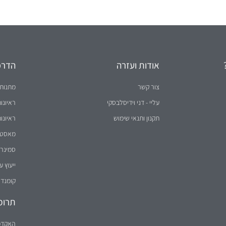
אודות ועזרה
הדרכו
צור קשר
מתנות 
עליי - דני וידיסלבסקי
ראיונו
תקנון ותנאי שימוש
ראיונו
מאסטר 
סמינר 
ייעוץ ע
קומנדו
תרומ
האקדמ