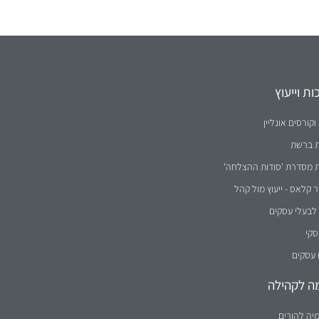
ת וייעוץ
וקורסים אונליין
ת ברשת
ת מסדרת 'סודות ההצלחה'
קלאס - ייעוץ מול קהל
לבעלי עסקים
סקי
 עסקים
ה לקהילה
יה להורים