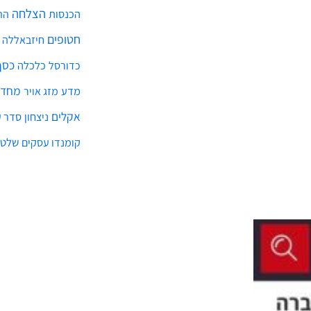
הצלחה
הכנסות
הת
חטופים
חיזבאללה
כסף
כלכלה
כדורסל
מחדל
מדע
מזג אויר
אקלים
ניצחון
סדר ע
שלטו
קומנדו עסקים