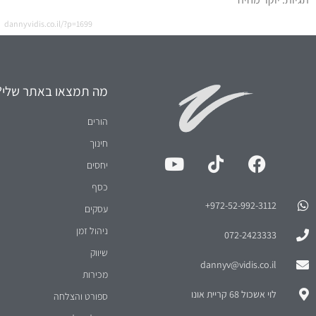
dannyvidis.co.il/?p=1699
מה תמצאו באתר שלי?
הורים
חינוך
יחסים
כסף
972-52-992-3112⁩+
עסקים
ניהול זמן
072-2423333
שיווק
dannyv@vidis.co.il
מכירות
לוי אשכול 68 קריית אונו
ספורט והצלחה
העולם על פי דני