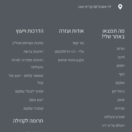
לוי אשכול 68 קריית אונו
מה תמצאו
אודות ועזרה
הדרכות וייעוץ
באתר שלי?
צור קשר
מתנות וקורסים אונליין
הורים
עליי - דני וידיסלבסקי
ראיונות ברשת
חינוך
תקנון ותנאי שימוש
ראיונות מסדרת 'סודות
יחסים
ההצלחה'
כסף
מאסטר קלאס - ייעוץ מול
עסקים
קהל
ניהול זמן
סמינר לבעלי עסקים
שיווק
ייעוץ עסקי
מכירות
קומנדו עסקים
ספורט והצלחה
תרומה לקהילה
העולם על פי דני