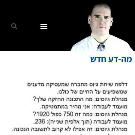
מה-דע חדש