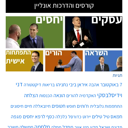
קורסים והדרכות אונליין
תגיות
דני
7 באוקטובר
איראן
ביבי נתניהו
אהבה
בריאות
דיקטטורה
וידיסלבסקי
הונאה
הצלחה
האקדמיה להורים
הכנסות
חטופים
ח'ותים
חיים
התחממות גלובלית
חופש
חיזבאללה
חיסונים
חמאס
טילים
כסף
לרפא יחסים
מגפה
טיל
יירוט
כלכלה
כדורסל
מלחמה
מחדל
ממשלה
משבר
מדע
מחלה
מדינת ישראל
מזג אויר