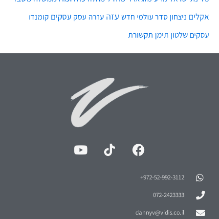
עזה
אקלים
עסקים
ניצחון
סדר עולמי חדש
עסק
עזרה
קומנדו
שלטון
תימן
עסקים
תקשורת
972-52-992-3112⁩+
072-2423333
dannyv@vidis.co.il