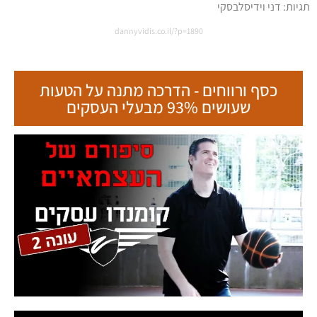
תגיות:
דני וידיסלבסקי
dannyvidis.co.il/?p=1890
כסף ורווחים - הדרכה מתנה על הטעות
שעושים 93% מבעלי העסקים