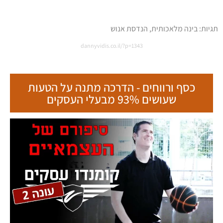
תגיות:
בינה מלאכותית
,
הנדסת אנוש
dannyvidis.co.il/?p=1343
כסף ורווחים - הדרכה מתנה על הטעות
שעושים 93% מבעלי העסקים