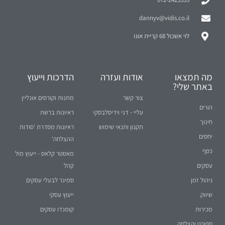
dannyv@vidis.co.il
לוי אשכול 68 קריית אונו
מה תמצאו
אודות ועזרה
הדרכות וייעוץ
באתר שלי?
צור קשר
מתנות וקורסים אונליין
הורים
עליי - דני וידיסלבסקי
ראיונות ברשת
חינוך
תקנון ותנאי שימוש
ראיונות מסדרת 'סודות
יחסים
ההצלחה'
כסף
מאסטר קלאס - ייעוץ מול
עסקים
קהל
ניהול זמן
סמינר לבעלי עסקים
שיווק
ייעוץ עסקי
מכירות
קומנדו עסקים
ספורט והצלחה
תרומה לקהילה