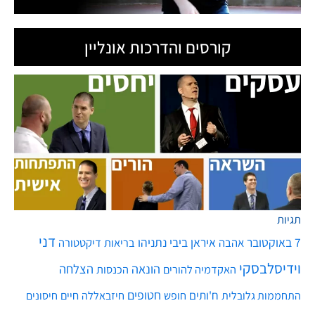
קורסים והדרכות אונליין
תגיות
דני
7 באוקטובר
איראן
ביבי נתניהו
אהבה
בריאות
דיקטטורה
וידיסלבסקי
הונאה
הצלחה
האקדמיה להורים
הכנסות
חטופים
ח'ותים
חיים
התחממות גלובלית
חופש
חיזבאללה
חיסונים
חמאס
טילים
כסף
לרפא יחסים
מגפה
טיל
יירוט
כלכלה
כדורסל