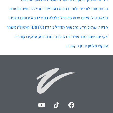
חטופים
ח'ותים
חיים
התחממות גלובלית
חופש
חיזבאללה
חיסונים
חמאס
טילים
כסף
לרפא יחסים
מגפה
טיל
יירוט
כלכלה
כדורסל
מלחמה
מחדל
ממשלה
משבר
מדע
מחלה
מדינת ישראל
מזג אויר
עזה
אקלים
עסקים
ניצחון
סדר עולמי חדש
עסק
עזרה
קומנדו
שלטון
תימן
עסקים
תקשורת