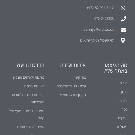
972-52-992-3112⁩+
072-2423333
dannyv@vidis.co.il
לוי אשכול 68 קריית אונו
מה תמצאו
אודות ועזרה
הדרכות וייעוץ
באתר שלי?
צור קשר
מתנות וקורסים אונליין
הורים
עליי - דני וידיסלבסקי
ראיונות ברשת
חינוך
תקנון ותנאי שימוש
ראיונות מסדרת 'סודות
יחסים
ההצלחה'
כסף
מאסטר קלאס - ייעוץ מול
עסקים
קהל
ניהול זמן
סמינר לבעלי עסקים