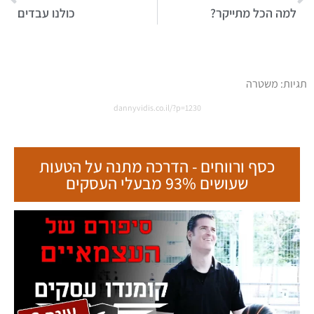
למה הכל מתייקר?
כולנו עבדים
תגיות:
משטרה
dannyvidis.co.il/?p=1230
כסף ורווחים - הדרכה מתנה על הטעות
שעושים 93% מבעלי העסקים