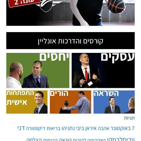
קורסים והדרכות אונליין
ט.ל.ח בכפוף ל
תקנון
תגיות
דני
7 באוקטובר
איראן
ביבי נתניהו
אהבה
בריאות
דיקטטורה
וידיסלבסקי
הונאה
הצלחה
האקדמיה להורים
הכנסות