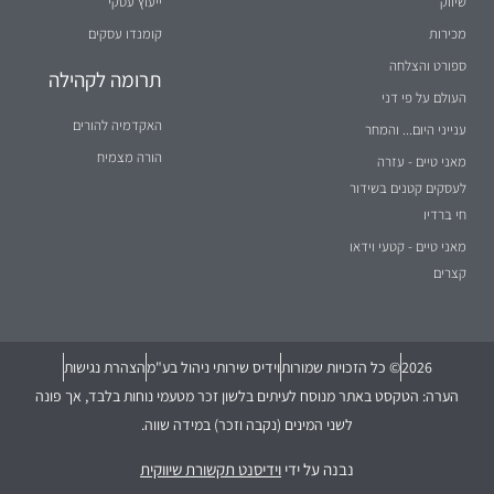
שיווק
ייעוץ עסקי
מכירות
קומנדו עסקים
ספורט והצלחה
תרומה לקהילה
העולם על פי דני
האקדמיה להורים
ענייני היום... והמחר
הורה מצמיח
מאני טיים - עזרה
לעסקים קטנים בשידור
חי ברדיו
מאני טיים - קטעי וידאו
קצרים
2026
© כל הזכויות שמורות
וידיס שירותי ניהול בע"מ
הצהרת נגישות
הערה: הטקסט באתר מנוסח לעיתים בלשון זכר מטעמי נוחות בלבד, אך פונה
לשני המינים (נקבה וזכר) במידה שווה.
נבנה על ידי
וידיסנט תקשורת שיווקית