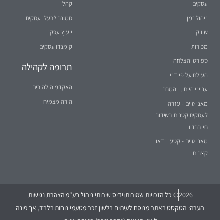
ניהול זמן
סמינר לבעלי עסקים
שיווק
ייעוץ עסקי
מכירות
קומנדו עסקים
ספורט והצלחה
תרומה לקהילה
העולם על פי דני
האקדמיה להורים
ענייני היום... והמחר
הורה מצמיח
מאני טיים - עזרה
לעסקים קטנים בשידור
חי ברדיו
מאני טיים - קטעי וידאו
קצרים
2026
© כל הזכויות שמורות
וידיס שירותי ניהול בע"מ
הצהרת נגישות
הערה: הטקסט באתר מנוסח לעיתים בלשון זכר מטעמי נוחות בלבד, אך פונה
לשני המינים (נקבה וזכר) במידה שווה.