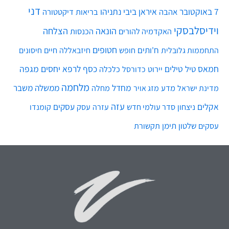
דני
7 באוקטובר
איראן
ביבי נתניהו
אהבה
בריאות
דיקטטורה
וידיסלבסקי
הונאה
הצלחה
האקדמיה להורים
הכנסות
חטופים
ח'ותים
חיים
התחממות גלובלית
חופש
חיזבאללה
חיסונים
חמאס
טילים
כסף
לרפא יחסים
מגפה
טיל
יירוט
כלכלה
כדורסל
מלחמה
מחדל
ממשלה
משבר
מדע
מחלה
מדינת ישראל
מזג אויר
עזה
אקלים
עסקים
ניצחון
סדר עולמי חדש
עסק
עזרה
קומנדו
שלטון
תימן
עסקים
תקשורת