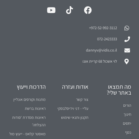
972-52-992-3112⁩+
072-2423333
dannyv@vidis.co.il
לוי אשכול 68 קריית אונו
מה תמצאו
אודות ועזרה
הדרכות וייעוץ
באתר שלי?
צור קשר
מתנות וקורסים אונליין
הורים
עליי - דני וידיסלבסקי
ראיונות ברשת
חינוך
תקנון ותנאי שימוש
ראיונות מסדרת 'סודות
יחסים
ההצלחה'
כסף
מאסטר קלאס - ייעוץ מול
עסקים
קהל