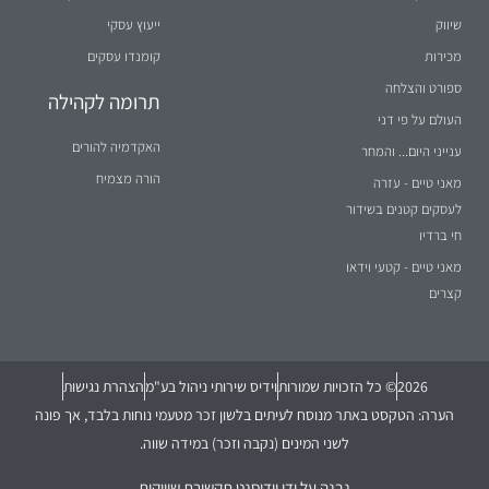
שיווק
ייעוץ עסקי
מכירות
קומנדו עסקים
ספורט והצלחה
תרומה לקהילה
העולם על פי דני
האקדמיה להורים
ענייני היום... והמחר
הורה מצמיח
מאני טיים - עזרה
לעסקים קטנים בשידור
חי ברדיו
מאני טיים - קטעי וידאו
קצרים
2026
© כל הזכויות שמורות
וידיס שירותי ניהול בע"מ
הצהרת נגישות
הערה: הטקסט באתר מנוסח לעיתים בלשון זכר מטעמי נוחות בלבד, אך פונה
לשני המינים (נקבה וזכר) במידה שווה.
נבנה על ידי
וידיסנט תקשורת שיווקית