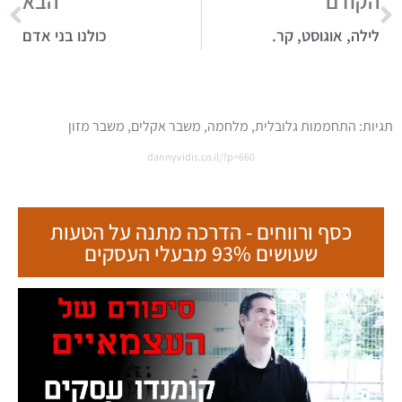
הקודם
הבא
לילה, אוגוסט, קר.
כולנו בני אדם
תגיות:
התחממות גלובלית
,
מלחמה
,
משבר אקלים
,
משבר מזון
dannyvidis.co.il/?p=660
כסף ורווחים - הדרכה מתנה על הטעות
שעושים 93% מבעלי העסקים