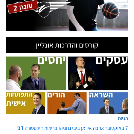
קורסים והדרכות אונליין
תגיות
דני
7 באוקטובר
איראן
ביבי נתניהו
אהבה
בריאות
דיקטטורה