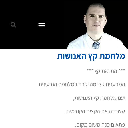
מלחמת קץ האנושות
*** התראת קץ ***
המדענים גילו מה יקרה במלחמה הגרעינית.
יענו מלחמת קץ האנושות,
ששרדה את הקצים הקודמים.
פתאום ככה משום מקום,