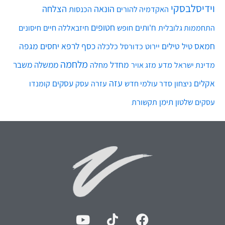
וידיסלבסקי
הונאה
הצלחה
האקדמיה להורים
הכנסות
חטופים
ח'ותים
חיים
התחממות גלובלית
חופש
חיזבאללה
חיסונים
חמאס
טילים
כסף
לרפא יחסים
מגפה
טיל
יירוט
כלכלה
כדורסל
מלחמה
מחדל
ממשלה
משבר
מדע
מחלה
מדינת ישראל
מזג אויר
עזה
אקלים
עסקים
ניצחון
סדר עולמי חדש
עסק
עזרה
קומנדו
שלטון
תימן
עסקים
תקשורת