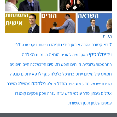
תגיות
דני
7 באוקטובר
איראן
ביבי נתניהו
אהבה
בריאות
דיקטטורה
וידיסלבסקי
הונאה
הצלחה
האקדמיה להורים
הכנסות
חטופים
ח'ותים
חיים
התחממות גלובלית
חופש
חיזבאללה
חיסונים
חמאס
טילים
כסף
לרפא יחסים
מגפה
טיל
יירוט
כלכלה
כדורסל
מלחמה
מחדל
ממשלה
משבר
מדע
מחלה
מדינת ישראל
מזג אויר
עזה
אקלים
עסקים
ניצחון
סדר עולמי חדש
עסק
עזרה
קומנדו
שלטון
תימן
עסקים
תקשורת