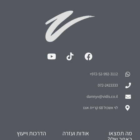
972-52-992-3112⁩+
072-2423333
dannyv@vidis.co.il
לוי אשכול 68 קריית אונו
מה תמצאו
אודות ועזרה
הדרכות וייעוץ
באתר שלי?