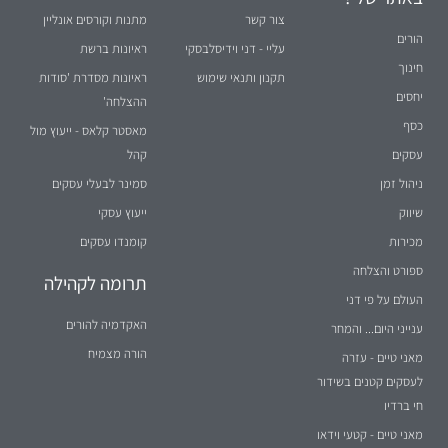
צור קשר
מתנות וקורסים אונליין
הורים
עליי - דני וידיסלבסקי
ראיונות ברשת
חינוך
תקנון ותנאי שימוש
ראיונות מסדרת 'סודות
יחסים
ההצלחה'
כסף
מאסטר קלאס - ייעוץ מול
עסקים
קהל
ניהול זמן
סמינר לבעלי עסקים
שיווק
ייעוץ עסקי
מכירות
קומנדו עסקים
ספורט והצלחה
תרומה לקהילה
העולם על פי דני
האקדמיה להורים
ענייני היום... והמחר
הורה מצמיח
מאני טיים - עזרה
לעסקים קטנים בשידור
חי ברדיו
מאני טיים - קטעי וידאו