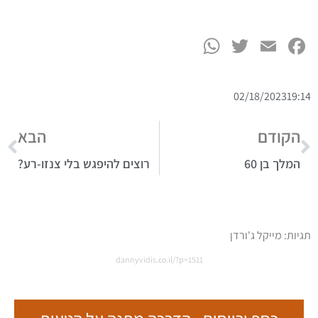
WhatsApp
Twitter
Facebook
Email
02/18/2023
19:14
הקודם
הבא
המלך בן 60
רוצים להיפגש בלי צנזו-רע?
תגיות:
מייקל ג'ורדן
dannyvidis.co.il/?p=1511
ט.ל.ח בכפוף ל
תקנון