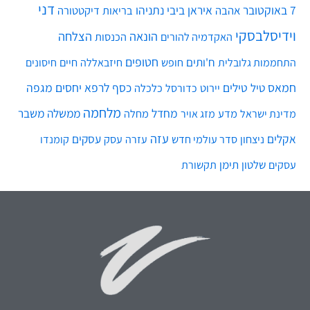
דני
7 באוקטובר
איראן
ביבי נתניהו
אהבה
בריאות
דיקטטורה
וידיסלבסקי
הונאה
הצלחה
האקדמיה להורים
הכנסות
חטופים
ח'ותים
חיים
התחממות גלובלית
חופש
חיזבאללה
חיסונים
חמאס
טילים
כסף
לרפא יחסים
מגפה
טיל
יירוט
כלכלה
כדורסל
מלחמה
מחדל
ממשלה
משבר
מדע
מחלה
מדינת ישראל
מזג אויר
עזה
אקלים
עסקים
ניצחון
סדר עולמי חדש
עסק
עזרה
קומנדו
שלטון
תימן
עסקים
תקשורת