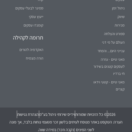
ניהול זמן
סמינר לבעלי עסקים
שיווק
ייעוץ עסקי
מכירות
קומנדו עסקים
ספורט והצלחה
תרומה לקהילה
העולם על פי דני
האקדמיה להורים
ענייני היום... והמחר
הורה מצמיח
מאני טיים - עזרה
לעסקים קטנים בשידור
חי ברדיו
מאני טיים - קטעי וידאו
קצרים
2026
© כל הזכויות שמורות
וידיס שירותי ניהול בע"מ
הצהרת נגישות
הערה: הטקסט באתר מנוסח לעיתים בלשון זכר מטעמי נוחות בלבד, אך פונה
לשני המינים (נקבה וזכר) במידה שווה.