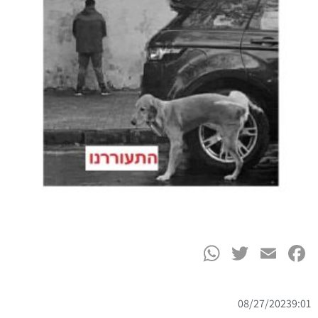
WhatsApp
Twitter
Facebook
Email
08/27/2023
9:01