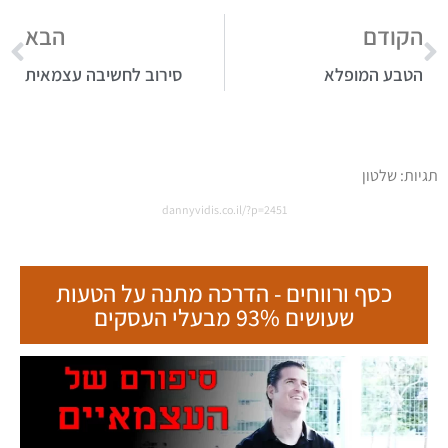
הקודם
הבא
הטבע המופלא
סירוב לחשיבה עצמאית
תגיות:
שלטון
dannyvidis.co.il/?p=2451
כסף ורווחים - הדרכה מתנה על הטעות
שעושים 93% מבעלי העסקים