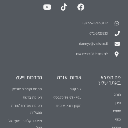
972-52-992-3112⁩+
072-2423333
dannyv@vidis.co.il
לוי אשכול 68 קריית אונו
מה תמצאו
אודות ועזרה
הדרכות וייעוץ
באתר שלי?
צור קשר
מתנות וקורסים אונליין
הורים
עליי - דני וידיסלבסקי
ראיונות ברשת
חינוך
תקנון ותנאי שימוש
ראיונות מסדרת 'סודות
יחסים
ההצלחה'
כסף
מאסטר קלאס - ייעוץ מול
עסקים
קהל