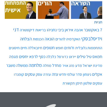
972-52-992-3112⁩+
072-2423333
dannyv@vidis.co.il
לוי אשכול 68 קריית אונו
מה תמצאו
אודות ועזרה
הדרכות וייעוץ
באתר שלי?
צור קשר
מתנות וקורסים אונליין
הורים
עליי - דני וידיסלבסקי
ראיונות ברשת