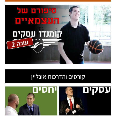
תגיות
דני
7 באוקטובר
איראן
ביבי נתניהו
אהבה
בריאות
דיקטטורה
וידיסלבסקי
הונאה
הצלחה
האקדמיה להורים
הכנסות
חטופים
ח'ותים
חיים
התחממות גלובלית
חופש
חיזבאללה
חיסונים
חמאס
טילים
כסף
לרפא יחסים
מגפה
טיל
יירוט
כלכלה
כדורסל
מלחמה
מחדל
ממשלה
משבר
מדע
מחלה
מדינת ישראל
מזג אויר
עזה
אקלים
עסקים
ניצחון
סדר עולמי חדש
עסק
עזרה
קומנדו
שלטון
תימן
עסקים
תקשורת