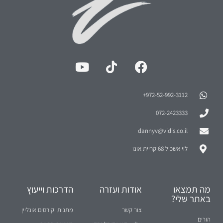
חינוך
תקנון ותנאי שימוש
ראיונות מסדרת 'סודות
יחסים
ההצלחה'
כסף
מאסטר קלאס - ייעוץ מול
עסקים
קהל
ניהול זמן
סמינר לבעלי עסקים
שיווק
ייעוץ עסקי
מכירות
קומנדו עסקים
ספורט והצלחה
תרומה לקהילה
העולם על פי דני
האקדמיה להורים
ענייני היום... והמחר
הורה מצמיח
מאני טיים - עזרה
לעסקים קטנים בשידור
חי ברדיו
מאני טיים - קטעי וידאו
קצרים