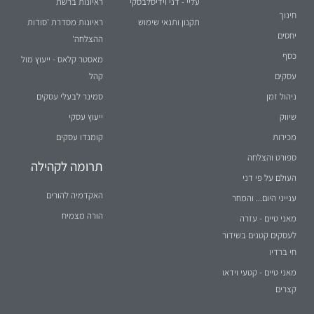
2026
© כל הזכויות שמורות
וידיס שירותי ניהול בע"מ
הצהרת נגישות
הערה: הטקסט באתר מנוסח לעיתים בלשון זכר מטעמי נוחות בלבד, אך פונה
לשני המינים (נקבה וזכר) במידה שווה.
נבנה על ידי
וידיסנט תקשורת שיווקית