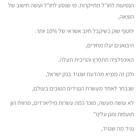
מה שבטוח – שבנק ההשקעות 'מורגן סטנלי' פרסם ביום
שישי דו"ח, לפיו השקל התנתק מהמגמה העולמית.
יעני, החללית ניתקה קשר עם כדור הארץ.
מתוך הכתבה:
איפה בנק ישראל זו שאלת מיליון הדולר… בנק ישראל היה
חייב להתערב כבר אחרי פסח. בעבר הוא עשה את זה
במקרים שבהם השקל התרחק מהשווי ההוגן שלו וזה בדיוק
מה שקורה עכשיו. אם הדולר עולה בעשר אגורות בשבוע, זה
מסחר תקין בעיניו? זה שהדולר יורד כל היום ועולה באמצע
הלילה, זה תקין?"
אז מה נשאר להגיד?