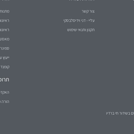
צור קשר
מתנות 
עליי - דני וידיסלבסקי
ראיונו
תקנון ותנאי שימוש
ראיונו
מאסטר 
סמינר 
ייעוץ ע
קומנדו
תרומ
האקדמ
הורה 
ם בשידור חי ברדיו