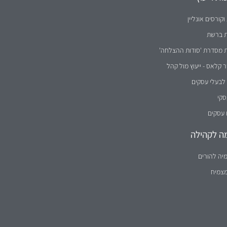
וקורסים אונליין
ת ברשת
ת מסדרת 'סודות ההצלחה'
קלאס - ייעוץ מול קהל
לבעלי עסקים
סקי
 עסקים
ה לקהילה
יה להורים
מצמיח