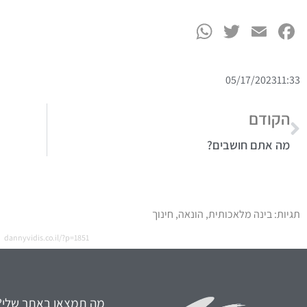
WhatsApp
Twitter
Facebook
Email
05/17/2023
11:33
הקודם
מה אתם חושבים?
תגיות:
בינה מלאכותית
,
הונאה
,
חינוך
dannyvidis.co.il/?p=1851
מה תמצאו באתר שלי?