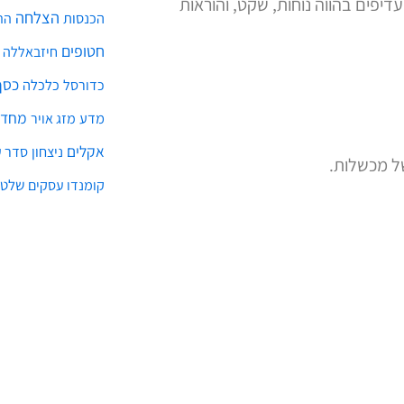
עדיפים בהווה נוחות, שקט, והוראות
הצלחה
הכנסות
הת
חטופים
חיזבאללה
כסף
כלכלה
כדורסל
מחדל
מדע
מזג אויר
אקלים
ניצחון
סדר ע
ל מכשלות.
שלטו
קומנדו עסקים