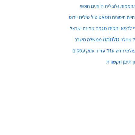
ח'ותים
חממות גלובלית
חופש
חמאס
טילים
חיים
טיל
יירוט
חיסונים
לרפא יחסים
מגפה
מדינת ישראל
מלחמה
ממשלה
משבר
מחלה
עזה
עסקים
ולמי חדש
עסק
עזרה
ן
תימן
תקשורת