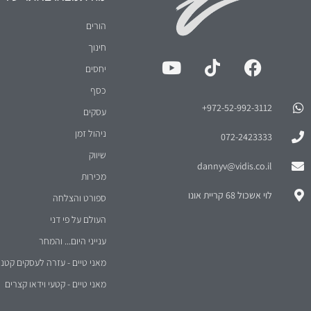
הורים
חינוך
יחסים
כסף
972-52-992-3112⁩+
עסקים
ניהול זמן
072-2423333
שיווק
dannyv@vidis.co.il
מכירות
לוי אשכול 68 קריית אונו
ספורט והצלחה
העולם על פי דני
ענייני היום... והמחר
מאני טיים - עזרה לעסקים קטני
מאני טיים - קטעי וידאו קצרים