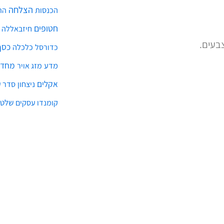
הצלחה
הכנסות
הת
חטופים
חיזבאללה
בעים.
כסף
כלכלה
כדורסל
מחדל
מדע
מזג אויר
אקלים
ניצחון
סדר ע
שלטו
קומנדו עסקים