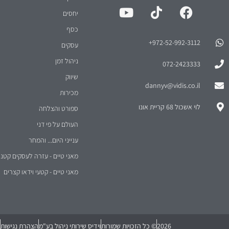
יחסים
כסף
972-52-992-3112⁩+
עסקים
ניהול זמן
072-2423333
שיווק
dannyv@vidis.co.il
מכירות
לוי אשכול 68 קריית אונו
ספורט והצלחה
העולם על פי דני
ענייני היום... והמחר
מאני טיים - עזרה לעסקים קטני
מאני טיים - קטעי וידאו קצרים
2026
© כל הזכויות שמורות
וידיס שירותי ניהול בע"מ
הצהרת נגישות