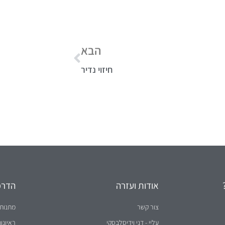
ט.ל.ח בכפוף ל
תקנון
הבא
חיזוי נדיר
אודות ועזרה
הדרכו
צור קשר
מתנות 
עליי - דני וידיסלבסקי
ראיונו