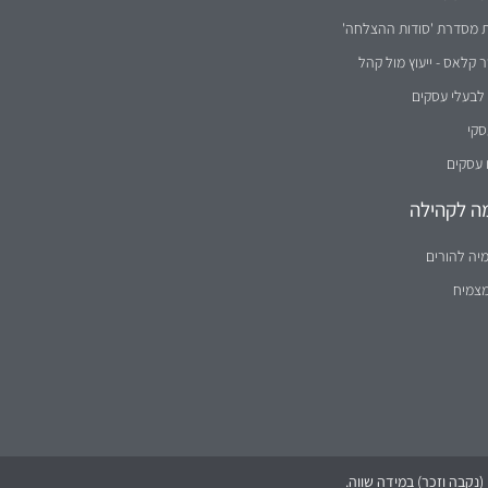
ת מסדרת 'סודות ההצלחה'
קלאס - ייעוץ מול קהל
לבעלי עסקים
סקי
 עסקים
ה לקהילה
יה להורים
מצמיח
נקבה וזכר) במידה שווה.