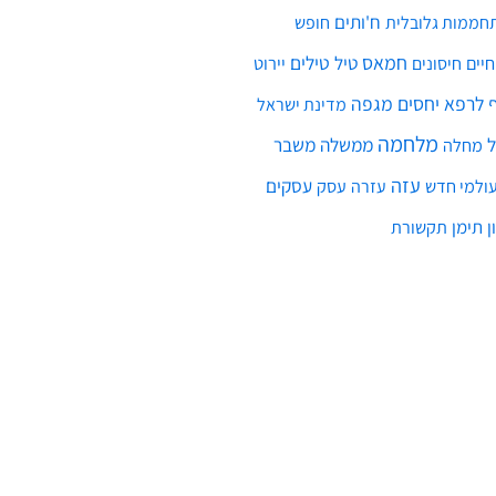
ח'ותים
חממות גלובלית
חופש
חמאס
טילים
חיים
טיל
יירוט
חיסונים
לרפא יחסים
מגפה
מדינת ישראל
מלחמה
ממשלה
משבר
מחלה
עזה
עסקים
ולמי חדש
עסק
עזרה
ן
תימן
תקשורת