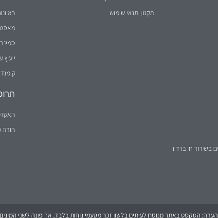
תקנון ותנאי שימוש
ראיונו
מאסטר 
סמינר 
ייעוץ ע
קומנדו
תרומ
האקדמ
הורה 
ם בשידור חי ברדיו
הערה: הטקסט באתר מנוסח לעיתים בלשון זכר מטעמי נוחות בלבד, אך פונה לשני המינים (