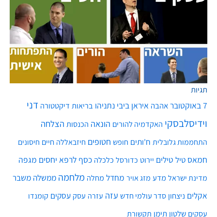
תגיות
דני
7 באוקטובר
איראן
ביבי נתניהו
אהבה
בריאות
דיקטטורה
וידיסלבסקי
הונאה
הצלחה
האקדמיה להורים
הכנסות
חטופים
ח'ותים
חיים
התחממות גלובלית
חופש
חיזבאללה
חיסונים
חמאס
טילים
כסף
לרפא יחסים
מגפה
טיל
יירוט
כלכלה
כדורסל
מלחמה
מחדל
ממשלה
משבר
מדע
מחלה
מדינת ישראל
מזג אויר
עזה
אקלים
עסקים
ניצחון
סדר עולמי חדש
עסק
עזרה
קומנדו
שלטון
תימן
עסקים
תקשורת