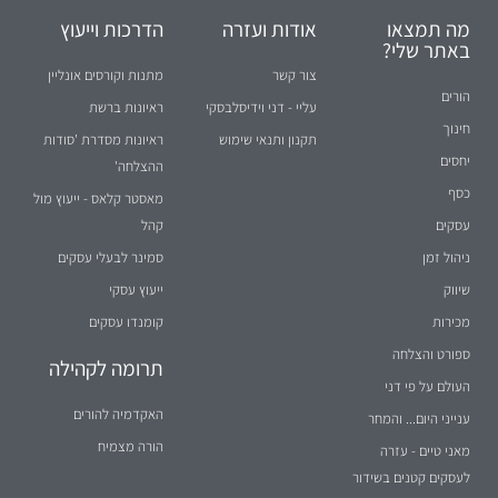
מה תמצאו
אודות ועזרה
הדרכות וייעוץ
באתר שלי?
צור קשר
מתנות וקורסים אונליין
הורים
עליי - דני וידיסלבסקי
ראיונות ברשת
חינוך
תקנון ותנאי שימוש
ראיונות מסדרת 'סודות
יחסים
ההצלחה'
כסף
מאסטר קלאס - ייעוץ מול
עסקים
קהל
ניהול זמן
סמינר לבעלי עסקים
שיווק
ייעוץ עסקי
מכירות
קומנדו עסקים
ספורט והצלחה
תרומה לקהילה
העולם על פי דני
האקדמיה להורים
ענייני היום... והמחר
הורה מצמיח
מאני טיים - עזרה
לעסקים קטנים בשידור
חי ברדיו