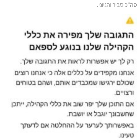
סה"כ סביר והגיוני.