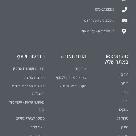
072-2423333
dannyv@vidis.co.il
לוי אשכול 68 קריית אונו
מה תמצאו
אודות ועזרה
הדרכות וייעוץ
באתר שלי?
צור קשר
מתנות וקורסים אונליין
הורים
עליי - דני וידיסלבסקי
ראיונות ברשת
חינוך
תקנון ותנאי שימוש
ראיונות מסדרת 'סודות
יחסים
ההצלחה'
כסף
מאסטר קלאס - ייעוץ מול
עסקים
קהל
ניהול זמן
סמינר לבעלי עסקים
שיווק
ייעוץ עסקי
מכירות
קומנדו עסקים