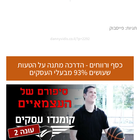
תגיות:
פייסבוק
dannyvidis.co.il/?p=2292
כסף ורווחים - הדרכה מתנה על הטעות
שעושים 93% מבעלי העסקים