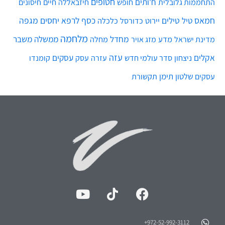
חטופים
ח'ותים
חיים
התחממות גלובלית
חופש
חיזבאללה
חיסונים
חמאס
טילים
כסף
לרפא יחסים
מגפה
טיל
יירוט
כלכלה
כדורסל
מלחמה
מחדל
ממשלה
משבר
מדע
מחלה
מדינת ישראל
מזג אויר
עזה
אקלים
עסקים
ניצחון
סדר עולמי חדש
עסק
עזרה
קומנדו
שלטון
תימן
עסקים
תקשורת
972-52-992-3112⁩+