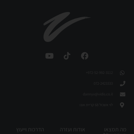
972-52-992-3112⁩+
072-2423333
dannyv@vidis.co.il
לוי אשכול 68 קריית אונו
מה תמצאו
אודות ועזרה
הדרכות וייעוץ