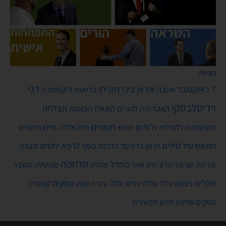
תגיות
דני
7 באוקטובר
איראן
ביבי נתניהו
אהבה
בריאות
דיקטטורה
וידיסלבסקי
הונאה
הצלחה
האקדמיה להורים
הכנסות
חטופים
ח'ותים
חיים
התחממות גלובלית
חופש
חיזבאללה
חיסונים
חמאס
טילים
כסף
לרפא יחסים
מגפה
טיל
יירוט
כלכלה
כדורסל
מלחמה
מחדל
ממשלה
משבר
מדע
מחלה
מדינת ישראל
מזג אויר
עזה
אקלים
עסקים
ניצחון
סדר עולמי חדש
עסק
עזרה
קומנדו
שלטון
תימן
עסקים
תקשורת