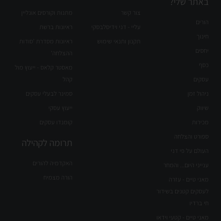
באתר שלי?
צור קשר
מתנות וקורסים אונליין
הורים
עליי - דני וידיסלבסקי
ראיונות ברשת
חינוך
תקנון ותנאי שימוש
ראיונות מסדרת 'סודות
יחסים
ההצלחה'
כסף
מאסטר קלאס - ייעוץ מול
עסקים
קהל
ניהול זמן
סמינר לבעלי עסקים
שיווק
ייעוץ עסקי
מכירות
קומנדו עסקים
ספורט והצלחה
תרומה לקהילה
העולם על פי דני
האקדמיה להורים
ענייני היום... והמחר
הורה מצמיח
מאני טיים - עזרה
לעסקים קטנים בשידור
חי ברדיו
מאני טיים - קטעי וידאו