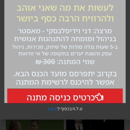
כסף ורווחים - הדרכה מתנה על הטעות
שעושים 93% מבעלי העסקים
קורסים והדרכות אונליין
ט.ל.ח בכפוף ל
תקנון