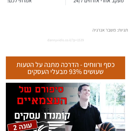
מעקב אחרי אזרחים 24/7
אמרתי לכם!
תגיות:
משבר אנרגיה
dannyvidis.co.il/?p=1539
כסף ורווחים - הדרכה מתנה על הטעות
שעושים 93% מבעלי העסקים