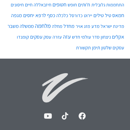
חטופים
ח'ותים
חיים
התחממות גלובלית
חופש
חיזבאללה
חיסונים
חמאס
טילים
כסף
לרפא יחסים
מגפה
טיל
יירוט
כלכלה
כדורסל
מלחמה
מחדל
ממשלה
משבר
מדע
מחלה
מדינת ישראל
מזג אויר
עזה
אקלים
עסקים
ניצחון
סדר עולמי חדש
עסק
עזרה
קומנדו
שלטון
תימן
עסקים
תקשורת