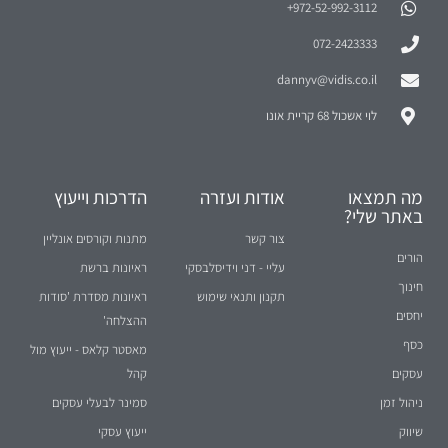
972-52-992-3112⁩+
072-2423333
dannyv@vidis.co.il
לוי אשכול 68 קריית אונו
מה תמצאו
אודות ועזרה
הדרכות וייעוץ
באתר שלי?
צור קשר
מתנות וקורסים אונליין
הורים
עליי - דני וידיסלבסקי
ראיונות ברשת
חינוך
תקנון ותנאי שימוש
ראיונות מסדרת 'סודות
יחסים
ההצלחה'
כסף
מאסטר קלאס - ייעוץ מול
עסקים
קהל
ניהול זמן
סמינר לבעלי עסקים
שיווק
ייעוץ עסקי