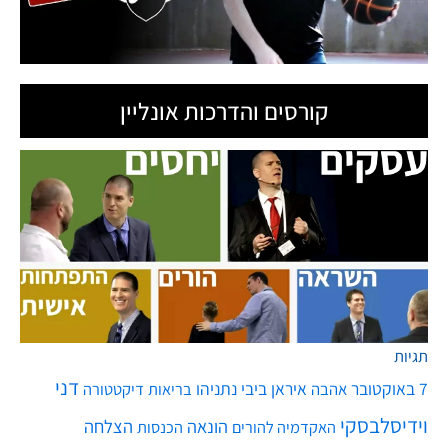
קורסים והדרכות אונליין
תגיות
דני
7 באוקטובר
איראן
ביבי נתניהו
אהבה
בריאות
דיקטטורה
וידיסלבסקי
הונאה
הצלחה
האקדמיה להורים
הכנסות