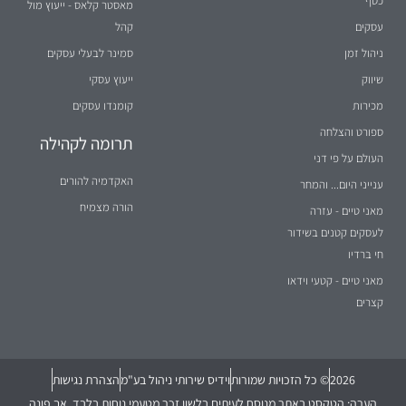
מאסטר קלאס - ייעוץ מול
עסקים
קהל
ניהול זמן
סמינר לבעלי עסקים
שיווק
ייעוץ עסקי
מכירות
קומנדו עסקים
ספורט והצלחה
תרומה לקהילה
העולם על פי דני
האקדמיה להורים
ענייני היום... והמחר
הורה מצמיח
מאני טיים - עזרה
לעסקים קטנים בשידור
חי ברדיו
מאני טיים - קטעי וידאו
קצרים
2026
© כל הזכויות שמורות
וידיס שירותי ניהול בע"מ
הצהרת נגישות
הערה: הטקסט באתר מנוסח לעיתים בלשון זכר מטעמי נוחות בלבד, אך פונה