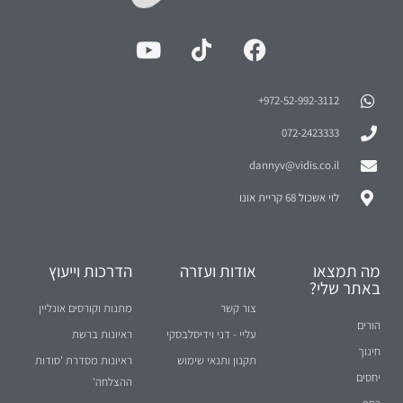
972-52-992-3112⁩+
072-2423333
dannyv@vidis.co.il
לוי אשכול 68 קריית אונו
מה תמצאו
אודות ועזרה
הדרכות וייעוץ
באתר שלי?
צור קשר
מתנות וקורסים אונליין
הורים
עליי - דני וידיסלבסקי
ראיונות ברשת
חינוך
תקנון ותנאי שימוש
ראיונות מסדרת 'סודות
יחסים
ההצלחה'
כסף