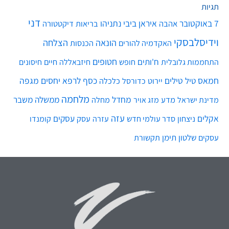
תגיות
דני
7 באוקטובר
איראן
ביבי נתניהו
אהבה
בריאות
דיקטטורה
וידיסלבסקי
הונאה
הצלחה
האקדמיה להורים
הכנסות
חטופים
ח'ותים
חיים
התחממות גלובלית
חופש
חיזבאללה
חיסונים
חמאס
טילים
כסף
לרפא יחסים
מגפה
טיל
יירוט
כלכלה
כדורסל
מלחמה
מחדל
ממשלה
משבר
מדע
מחלה
מדינת ישראל
מזג אויר
עזה
אקלים
עסקים
ניצחון
סדר עולמי חדש
עסק
עזרה
קומנדו
שלטון
תימן
עסקים
תקשורת