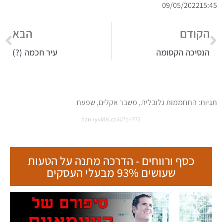
09/05/2022
15:45
הקודם
הבא
הנסיכה הקסומה
עיר חכמה (?)
תגיות:
התחממות גלובלית
,
משבר אקלים
,
שפעת
dannyvidis.co.il/?p=772
כסף ורווחים - הדרכה מתנה על הטעות
שעושים 93% מבעלי העסקים